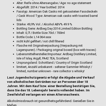
Alter: Reife ohne Altersangabe / Age: no age statement
Abgefüllt: 2014 / Year bottled: 2014
Fasstyp: American Oak Casks mit getoasteten Fassdeckeln
/ Cask Wood Type: American oak casks with toasted barrel
lids
Stärke: 49,9% Vol. / Alcohol ABV% 49.9 %
Bottling Serie: Ardbeg Day 2014 Limited Edition Bottling
Inhalt: 0,7l / Bottle Size 70cl / 700ml
Bottle Code: L14 064 xxxx
nicht kühl gefiltert / not chill filtered
Flasche mit Originalverpackung (Verpackung mit
Lagerspuren) / Packaging original boxed (box with traces)
Lebensmittelhersteller/Importeur: Ardbeg Distillery Limited,
Isle of Islay, Argyll, PA42 7EA, Scotland
Ursprungsland: Schottland / Country of Origin Scotland
limitiert, Anzahl unbekannt - seltener Sammler-Whisky! /
limited, number unknown - rare collector s whisky!
Laut Jugendschutzgesetz erfolgt die Abgabe und Verkauf
von alkoholischen Getränken nur an Personen über 18
Jahren. Mit dem Kauf bzw. einer Bestellung bestätigen Sie,
dass Sie das 18. Lebensjahr bereits vollendet haben. Im
Zweifelsfall verlangen wir einen Altersnachweis.
Alkoholmissbrauch ist gesundheitsgefährdend. Genießen Sie in
Maßen.