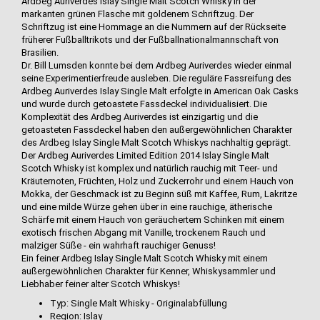
Ardbeg Auriverdes Islay Single Malt Scotch Whisky in der
markanten grünen Flasche mit goldenem Schriftzug. Der
Schriftzug ist eine Hommage an die Nummern auf der Rückseite
früherer Fußballtrikots und der Fußballnationalmannschaft von
Brasilien.
Dr. Bill Lumsden konnte bei dem Ardbeg Auriverdes wieder einmal
seine Experimentierfreude ausleben. Die reguläre Fassreifung des
Ardbeg Auriverdes Islay Single Malt erfolgte in American Oak Casks
und wurde durch getoastete Fassdeckel individualisiert. Die
Komplexität des Ardbeg Auriverdes ist einzigartig und die
getoasteten Fassdeckel haben den außergewöhnlichen Charakter
des Ardbeg Islay Single Malt Scotch Whiskys nachhaltig geprägt.
Der Ardbeg Auriverdes Limited Edition 2014 Islay Single Malt
Scotch Whisky ist komplex und natürlich rauchig mit Teer- und
Kräuternoten, Früchten, Holz und Zuckerrohr und einem Hauch von
Mokka, der Geschmack ist zu Beginn süß mit Kaffee, Rum, Lakritze
und eine milde Würze gehen über in eine rauchige, ätherische
Schärfe mit einem Hauch von geräuchertem Schinken mit einem
exotisch frischen Abgang mit Vanille, trockenem Rauch und
malziger Süße - ein wahrhaft rauchiger Genuss!
Ein feiner Ardbeg Islay Single Malt Scotch Whisky mit einem
außergewöhnlichen Charakter für Kenner, Whiskysammler und
Liebhaber feiner alter Scotch Whiskys!
Typ: Single Malt Whisky - Originalabfüllung
Region: Islay