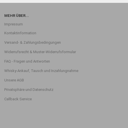
MEHR ÜBER...
Impressum
Kontaktinformation
Versand- & Zahlungsbedingungen
Widerrufsrecht & Muster-Widerrufsformular
FAQ - Fragen und Antworten
Whisky-Ankauf, Tausch und Inzahlungnahme
Unsere AGB
Privatsphäre und Datenschutz
Callback Service