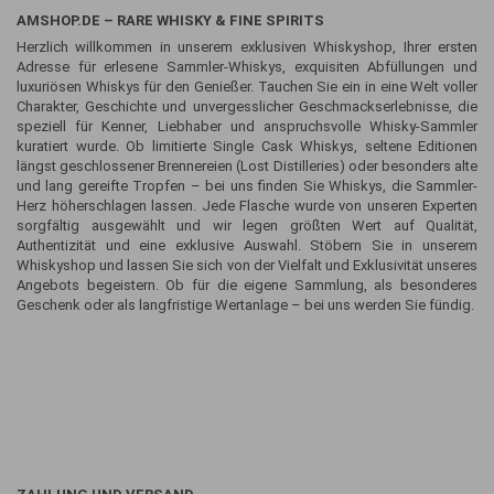
AMSHOP.DE – RARE WHISKY & FINE SPIRITS
Herzlich willkommen in unserem exklusiven Whiskyshop, Ihrer ersten
Adresse für erlesene Sammler-Whiskys, exquisiten Abfüllungen und
luxuriösen Whiskys für den Genießer. Tauchen Sie ein in eine Welt voller
Charakter, Geschichte und unvergesslicher Geschmackserlebnisse, die
speziell für Kenner, Liebhaber und anspruchsvolle Whisky-Sammler
kuratiert wurde. Ob limitierte Single Cask Whiskys, seltene Editionen
längst geschlossener Brennereien (Lost Distilleries) oder besonders alte
und lang gereifte Tropfen – bei uns finden Sie Whiskys, die Sammler-
Herz höherschlagen lassen. Jede Flasche wurde von unseren Experten
sorgfältig ausgewählt und wir legen größten Wert auf Qualität,
Authentizität und eine exklusive Auswahl. Stöbern Sie in unserem
Whiskyshop und lassen Sie sich von der Vielfalt und Exklusivität unseres
Angebots begeistern. Ob für die eigene Sammlung, als besonderes
Geschenk oder als langfristige Wertanlage – bei uns werden Sie fündig.