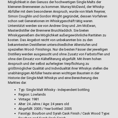
Möglichkeit in den Genuss der hochwertigen Single Malts der
kleineren Brennereien zu kommen. Murray McDavid, der Whisky-
Abfüller mit dem besonderen Anspruch, wurde von Mark Reynier,
Simon Coughlin und Gordon Wright gegründet, dessen Vorfahren
schon seit Generationen im Whiskygeschäft tätig waren.
Unterstützt werden sie von Andrew Gray und Jim McEwan,
Masterdistiller der Brennerei Bruichladdich. Sie bieten
Whiskygenießern die Möglichkeit außergewöhnliche Raritäten zu
kosten. Das Angebot reicht von unbekannten bis zu den
bekanntesten Destillerien unterschiedlicher Alterstufen und
speziellen Wood- Finishings. Nur die besten Fässer der jeweiligen
Distillery werden ausgesucht und ohne Zusatz von Farbstoffen und
ohne den Einsatz von Kältefilterung abgefüllt. Mit ihrem hohen
Anspruch und der selbst auferlegten Verpflichtung zu
größtmöglicher Qualität und Individualität ihrer Whiskys stellen die
unabhängigen Abfüller heute einen wichtigen Baustein in der
Historie der Single Malt Whiskys und eine Bereicherung des
Marktes dar.
Typ: Single Malt Whisky - Independent bottling
Region: Lowlands
Vintage: 1981
Alter: 24 Jahre / Age: 24 years old
Abgefüllt: 2005 / Year bottled: 2005
Fasstyp: Bourbon und Syrah Cask Finish / Cask Wood Type: