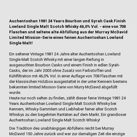
Auchentoshan 1981 24 Years Bourbon und Syrah Cask Finish
Lowland Single Malt Scotch Whisky 46,0% Vol. - eine von 708
Flaschen und seltene alte Abfüllung aus der Murray McDavid
Limited Mission-Serie eines feinen Auchentoshan Lowland
Single Malt!
Ein seltener Vintage 1981 24 Jahre alter Auchentoshan Lowland
Single Malt Scotch Whisky mit einer langen Reifung in
ausgesuchten Bourbon Casks und einem Finish in edlen Syrah-
Casks, der im Jahr 2005 ohne Zusatz von Farbstoffen und
Kühlfiltration mit 46,0% Vol. in einer Auflage von 708 Flaschen mit
der klassischen Holzbox ausgestattet in der unter Kennern bestens
bekannten limited Mission-Serie von Murry McDavid abgefüllt
wurde.
Heute nur noch selten zu finden, zählt dieser feine Vintage 1981 24
Years Auchentoshan Lowland Single Malt Scotch Whisky bei
Kennern, Whisky-Sammlern und Liebhaber feiner alter Scotch
Whiskys zu den begehrten Raritäten auf dem Markt. Ein grandioser
Auchentoshan Lowland Single Malt Scotch Whisky!
Die Tradition des unabhängigen Abfüllens reicht bei Murray
McDavid 150 Jahre zurück und war zur damaligen Zeit die einzige