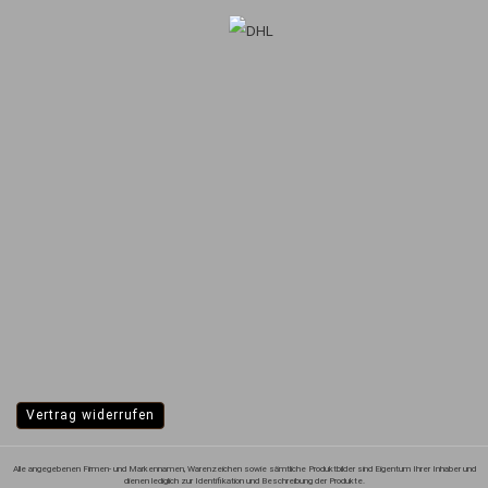
Vertrag widerrufen
Alle angegebenen Firmen- und Markennamen, Warenzeichen sowie sämtliche Produktbilder sind Eigentum Ihrer Inhaber und
dienen lediglich zur Identifikation und Beschreibung der Produkte.