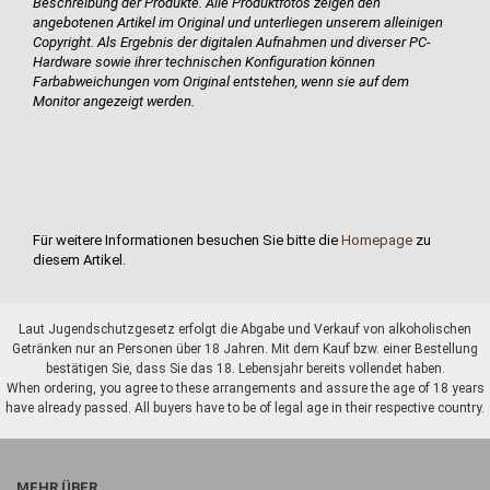
Beschreibung der Produkte.
Alle Produktfotos zeigen den
angebotenen Artikel im
Original und unterliegen unserem alleinigen
Copyright. Als Ergebnis der digitalen Aufnahmen und diverser PC-
Hardware sowie ihrer technischen Konfiguration können
Farbabweichungen vom Original entstehen, wenn sie
auf dem
Monitor angezeigt werden.
Für weitere Informationen besuchen Sie bitte die
Homepage
zu
diesem Artikel.
Laut Jugendschutzgesetz erfolgt die Abgabe und Verkauf von alkoholischen
Getränken nur an Personen über 18 Jahren. Mit dem Kauf bzw. einer Bestellung
bestätigen Sie, dass Sie das 18. Lebensjahr bereits vollendet haben.
When ordering, you agree to these arrangements and assure the age of 18 years
have already passed. All buyers have to be of legal age in their respective country.
MEHR ÜBER...