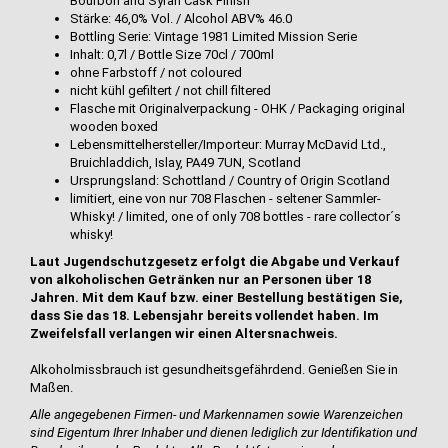
Bourbon and Syrah Cask Finish
Stärke: 46,0% Vol. / Alcohol ABV% 46.0
Bottling Serie: Vintage 1981 Limited Mission Serie
Inhalt: 0,7l / Bottle Size 70cl / 700ml
ohne Farbstoff / not coloured
nicht kühl gefiltert / not chill filtered
Flasche mit Originalverpackung - OHK / Packaging original
wooden boxed
Lebensmittelhersteller/Importeur: Murray McDavid Ltd.,
Bruichladdich, Islay, PA49 7UN, Scotland
Ursprungsland: Schottland / Country of Origin Scotland
limitiert, eine von nur 708 Flaschen - seltener Sammler-
Whisky! / limited, one of only 708 bottles - rare collector´s
whisky!
Laut Jugendschutzgesetz erfolgt die Abgabe und Verkauf
von alkoholischen Getränken nur an Personen über 18
Jahren. Mit dem Kauf bzw. einer Bestellung bestätigen Sie,
dass Sie das 18. Lebensjahr bereits vollendet haben. Im
Zweifelsfall verlangen wir einen Altersnachweis.
Alkoholmissbrauch ist gesundheitsgefährdend. Genießen Sie in
Maßen.
Alle angegebenen Firmen- und Markennamen sowie Warenzeichen
sind Eigentum Ihrer Inhaber und dienen lediglich zur Identifikation und