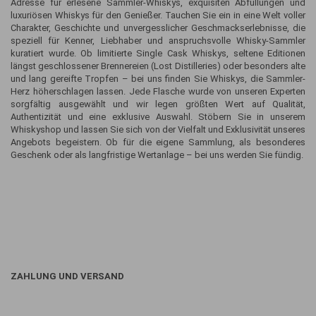
Adresse für erlesene Sammler-Whiskys, exquisiten Abfüllungen und
luxuriösen Whiskys für den Genießer. Tauchen Sie ein in eine Welt voller
Charakter, Geschichte und unvergesslicher Geschmackserlebnisse, die
speziell für Kenner, Liebhaber und anspruchsvolle Whisky-Sammler
kuratiert wurde. Ob limitierte Single Cask Whiskys, seltene Editionen
längst geschlossener Brennereien (Lost Distilleries) oder besonders alte
und lang gereifte Tropfen – bei uns finden Sie Whiskys, die Sammler-
Herz höherschlagen lassen. Jede Flasche wurde von unseren Experten
sorgfältig ausgewählt und wir legen größten Wert auf Qualität,
Authentizität und eine exklusive Auswahl. Stöbern Sie in unserem
Whiskyshop und lassen Sie sich von der Vielfalt und Exklusivität unseres
Angebots begeistern. Ob für die eigene Sammlung, als besonderes
Geschenk oder als langfristige Wertanlage – bei uns werden Sie fündig.
ZAHLUNG UND VERSAND