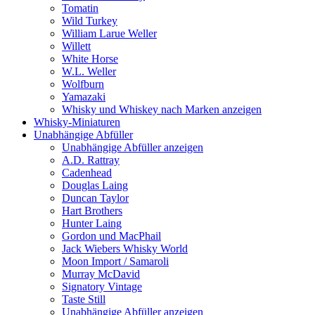
Tomatin
Wild Turkey
William Larue Weller
Willett
White Horse
W.L. Weller
Wolfburn
Yamazaki
Whisky und Whiskey nach Marken anzeigen
Whisky-Miniaturen
Unabhängige Abfüller
Unabhängige Abfüller anzeigen
A.D. Rattray
Cadenhead
Douglas Laing
Duncan Taylor
Hart Brothers
Hunter Laing
Gordon und MacPhail
Jack Wiebers Whisky World
Moon Import / Samaroli
Murray McDavid
Signatory Vintage
Taste Still
Unabhängige Abfüller anzeigen