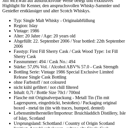
Jim McEwan auf ausdrucksvolle Weise belegt und exklusives
Highlight für Kenner, den anspruchsvollen Whisky-Sammler und
Genießer erstklassiger und alter Scotch Whiskys.
Typ: Single Malt Whisky - Originalabfüllung
Region: Islay
Vintage: 1986
Alter: 20 Jahre / Age: 20 years old
Abgefüllt: 22. September 2006 / Year bottled: 22th September
2006
Fasstyp: First Fill Sherry Cask / Cask Wood Type: 1st Fill
Sherry Cask
Fassnummer: 494 / Cask No.: 494
Stärke: 57,0% Vol. / Alcohol ABV% 57.0 - Cask Strength
Bottling Serie: Vintage 1986 Special Exclusive Limited
Release Single Cask Bottling
ohne Farbstoff / not coloured
nicht kühl gefiltert / not chill filtered
Inhalt: 0,7l / Bottle Size 70cl / 700ml
Flasche mit Originalverpackung - Metall Tin (Tin mit
Lagerspuren, eingedrückt, bestoßen) / Packaging original
boxed - metal tin (tin with traces, bumped, dented)
Lebensmittelhersteller/Importeur: Bruichladdich Distillery, Isle
of Islay, Scotland
Ursprungsland: Schottland / Country of Origin Scotland