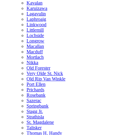
Kavalan
Karuizawa
Lagavulin
Laphroaig
Linkwood
Littlemill
Lochside
Longrow
Macallan
Macduff
Mortlach
Nikka
Old Forester
Very Olde St. Nick
Old Rip Van Winkle
Port Ellen
Prichards
Rosebank
Sazerac
Springbank
Stagg Jr.
Strathisla
St. Magdalene
Talisker
Thomas H. Handy