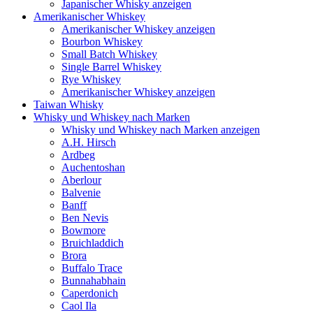
Japanischer Whisky anzeigen
Amerikanischer Whiskey
Amerikanischer Whiskey anzeigen
Bourbon Whiskey
Small Batch Whiskey
Single Barrel Whiskey
Rye Whiskey
Amerikanischer Whiskey anzeigen
Taiwan Whisky
Whisky und Whiskey nach Marken
Whisky und Whiskey nach Marken anzeigen
A.H. Hirsch
Ardbeg
Auchentoshan
Aberlour
Balvenie
Banff
Ben Nevis
Bowmore
Bruichladdich
Brora
Buffalo Trace
Bunnahabhain
Caperdonich
Caol Ila