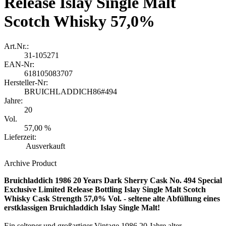
Release Islay Single Malt
Scotch Whisky 57,0%
Art.Nr.:
31-105271
EAN-Nr:
618105083707
Hersteller-Nr:
BRUICHLADDICH86#494
Jahre:
20
Vol.
57,00 %
Lieferzeit:
Ausverkauft
Archive Product
Bruichladdich 1986 20 Years Dark Sherry Cask No. 494 Special
Exclusive Limited Release Bottling Islay Single Malt Scotch
Whisky Cask Strength 57,0% Vol. - seltene alte Abfüllung eines
erstklassigen Bruichladdich Islay Single Malt!
Ein seltener und großartiger Vintage 1986 20 Jahre alter