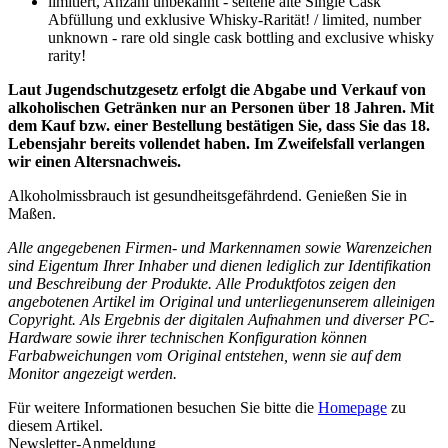
limitiert, Anzahl unbekannt - seltene alte Single Cask
Abfüllung und exklusive Whisky-Rarität! / limited, number
unknown - rare old single cask bottling and exclusive whisky
rarity!
Laut Jugendschutzgesetz erfolgt die Abgabe und Verkauf von
alkoholischen Getränken nur an Personen über 18 Jahren. Mit
dem Kauf bzw. einer Bestellung bestätigen Sie, dass Sie das 18.
Lebensjahr bereits vollendet haben. Im Zweifelsfall verlangen
wir einen Altersnachweis.
Alkoholmissbrauch ist gesundheitsgefährdend. Genießen Sie in
Maßen.
Alle angegebenen Firmen- und Markennamen sowie Warenzeichen
sind Eigentum Ihrer Inhaber und dienen lediglich zur Identifikation
und Beschreibung der Produkte.
Alle Produktfotos zeigen den
angebotenen Artikel im Original und unterliegen
unserem alleinigen
Copyright. Als Ergebnis der digitalen Aufnahmen und diverser PC-
Hardware sowie ihrer technischen Konfiguration können
Farbabweichungen vom Original entstehen, wenn sie auf dem
Monitor angezeigt werden.
Für weitere Informationen besuchen Sie bitte die
Homepage
zu
diesem Artikel.
Newsletter-Anmeldung