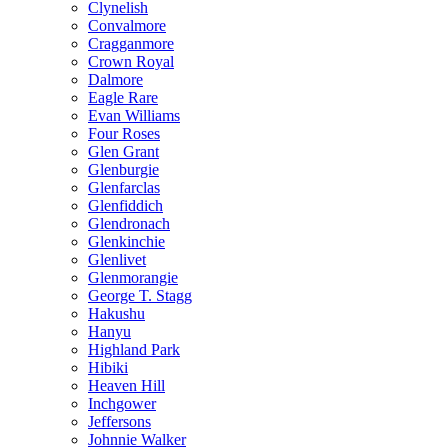
Clynelish
Convalmore
Cragganmore
Crown Royal
Dalmore
Eagle Rare
Evan Williams
Four Roses
Glen Grant
Glenburgie
Glenfarclas
Glenfiddich
Glendronach
Glenkinchie
Glenlivet
Glenmorangie
George T. Stagg
Hakushu
Hanyu
Highland Park
Hibiki
Heaven Hill
Inchgower
Jeffersons
Johnnie Walker