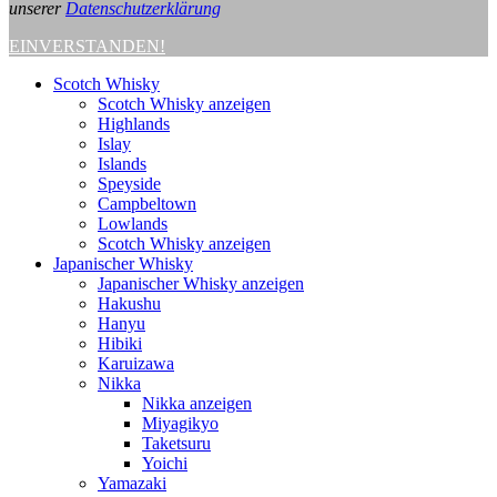
unserer
Datenschutzerklärung
EINVERSTANDEN!
Scotch Whisky
Scotch Whisky anzeigen
Highlands
Islay
Islands
Speyside
Campbeltown
Lowlands
Scotch Whisky anzeigen
Japanischer Whisky
Japanischer Whisky anzeigen
Hakushu
Hanyu
Hibiki
Karuizawa
Nikka
Nikka anzeigen
Miyagikyo
Taketsuru
Yoichi
Yamazaki