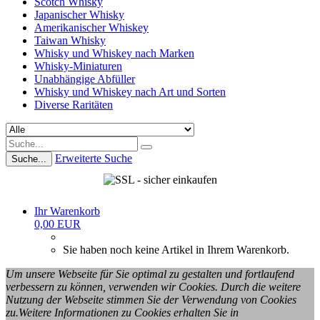
Scotch Whisky
Japanischer Whisky
Amerikanischer Whiskey
Taiwan Whisky
Whisky und Whiskey nach Marken
Whisky-Miniaturen
Unabhängige Abfüller
Whisky und Whiskey nach Art und Sorten
Diverse Raritäten
Erweiterte Suche
Suche...
Ihr Warenkorb
0,00 EUR
Sie haben noch keine Artikel in Ihrem Warenkorb.
Um unsere Webseite für Sie optimal zu gestalten und fortlaufend
verbessern zu können, verwenden wir Cookies. Durch die weitere
Nutzung der Webseite stimmen Sie der Verwendung von Cookies
zu.Weitere Informationen zu Cookies erhalten Sie in