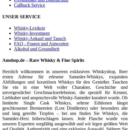
Callback Service
UNSER SERVICE
Whisky-Lexikon
Whisky-Investment
Whisky-Ankauf und Tausch
FAQ - Fragen und Antworten
Alkohol und Gesundheit
Amshop.de – Rare Whisky & Fine Spirits
Herzlich willkommen in unserem exklusiven Whiskyshop, Ihrer
ersten Adresse für erlesene Sammler-Whiskys, exquisiten
Abfüllungen und luxuriösen Whiskys für den Genießer. Tauchen
Sie ein in eine Welt voller Charakter, Geschichte und
unvergesslicher Geschmackserlebnisse, die speziell für Kenner,
Liebhaber und anspruchsvolle Whisky-Sammler kuratiert wurde. Ob
limitierte Single Cask Whiskys, seltene Editionen längst
geschlossener Brennereien (Lost Distilleries) oder besonders alte
und lang gereifte Tropfen – bei uns finden Sie Whiskys, die
Sammler-Herz höherschlagen lassen. Jede Flasche wurde von
unseren Experten sorgfältig ausgewählt und wir legen größten Wert
auf Qualität, Authentizität und eine exklusive Auswahl. Stöbern Sie