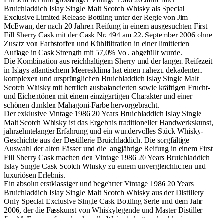
Bruichladdich Islay Single Malt Scotch Whisky als Special
Exclusive Limited Release Bottling unter der Regie von Jim
McEwan, der nach 20 Jahren Reifung in einem ausgesuchten First
Fill Sherry Cask mit der Cask Nr. 494 am 22. September 2006 ohne
Zusatz von Farbstoffen und Kühlfiltration in einer limitierten
Auflage in Cask Strength mit 57,0% Vol. abgefüllt wurde.
Die Kombination aus reichhaltigem Sherry und der langen Reifezeit
in Islays atlantischem Meeresklima hat einen nahezu dekadenten,
komplexen und ursprünglichen Bruichladdich Islay Single Malt
Scotch Whisky mit herrlich ausbalancierten sowie kräftigen Frucht-
und Eichentönen mit einem einzigartigen Charakter und einer
schönen dunklen Mahagoni-Farbe hervorgebracht.
Der exklusive Vintage 1986 20 Years Bruichladdich Islay Single
Malt Scotch Whisky ist das Ergebnis traditioneller Handwerkskunst,
jahrzehntelanger Erfahrung und ein wundervolles Stück Whisky-
Geschichte aus der Destillerie Bruichladdich. Die sorgfältige
Auswahl der alten Fässer und die langjährige Reifung in einem First
Fill Sherry Cask machen den Vintage 1986 20 Years Bruichladdich
Islay Single Cask Scotch Whisky zu einem unvergleichlichen und
luxuriösen Erlebnis.
Ein absolut erstklassiger und begehrter Vintage 1986 20 Years
Bruichladdich Islay Single Malt Scotch Whisky aus der Distillery
Only Special Exclusive Single Cask Bottling Serie und dem Jahr
2006, der die Fasskunst von Whiskylegende und Master Distiller