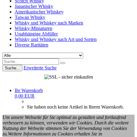
Scotch Whisky
Japanischer Whisky
Amerikanischer Whiskey
Taiwan Whisky
Whisky und Whiskey nach Marken
Whisky-Miniaturen
Unabhängige Abfüller
Whisky und Whiskey nach Art und Sorten
Diverse Raritäten
Erweiterte Suche
Suche...
Ihr Warenkorb
0,00 EUR
Sie haben noch keine Artikel in Ihrem Warenkorb.
Um unsere Webseite für Sie optimal zu gestalten und fortlaufend
verbessern zu können, verwenden wir Cookies. Durch die weitere
Nutzung der Webseite stimmen Sie der Verwendung von Cookies
zu.Weitere Informationen zu Cookies erhalten Sie in