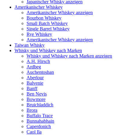
Japanischer Whisky anzeigen
Amerikanischer Whiskey
Amerikanischer Whiskey anzeigen
Bourbon Whiskey
Small Batch Whiskey
Single Barrel Whiskey
Rye Whiskey
Amerikanischer Whiskey anzeigen
Taiwan Whisky
Whisky und Whiskey nach Marken
Whisky und Whiskey nach Marken anzeigen
A.H. Hirsch
Ardbeg
Auchentoshan
Aberlour
Balvenie
Banff
Ben Nevis
Bowmore
Bruichladdich
Brora
Buffalo Trace
Bunnahabhain
Caperdonich
Caol Ila