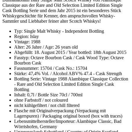
Classique aus der Rare and Old Selection Limited Edition Single
Cask Bottling Serie und dem Jahr 2015 ist ein besonderes Stück
Whiskygeschichte für Kenner, den anspruchsvollen Whisky-
Sammler und Liebhaber feiner alter Scotch Whiskys!
Typ: Single Malt Whisky - Independent Bottling
Region: Islay
Vintage: 1988
Alter: 26 Jahre / Age: 26 years old
Abgefüllt: 18. August 2015 / Year bottled: 18th August 2015
Fasstyp: Octave Bourbon Cask / Cask Wood Type: Octave
Bourbon Cask
Fassnummer: 15704 / Cask No.: 15704
Stärke: 47,4% Vol. / Alcohol ABV% 47.4 - Cask Strength
Bottling Serie: Vintage 1988 Alambique Classique Collection
- Rare and Old Selection Limited Edition Single Cask
Bottling
Inhalt: 0,7l / Bottle Size 70cl / 700ml
ohne Farbstoff / not coloured
nicht kühlgefiltert / not chill filtered
Flasche mit Originalverpackung (Verpackung mit
Lagerspuren) / Packaging original boxed (box with traces)
Lebensmittelhersteller/Importeur: Alambique Classic, Bad
Wörrishofen, Germany
Ursprungsland: Schottland / Country of Origin Scotland