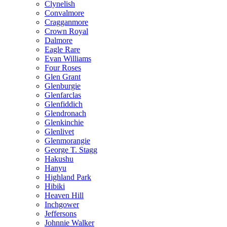
Clynelish
Convalmore
Cragganmore
Crown Royal
Dalmore
Eagle Rare
Evan Williams
Four Roses
Glen Grant
Glenburgie
Glenfarclas
Glenfiddich
Glendronach
Glenkinchie
Glenlivet
Glenmorangie
George T. Stagg
Hakushu
Hanyu
Highland Park
Hibiki
Heaven Hill
Inchgower
Jeffersons
Johnnie Walker