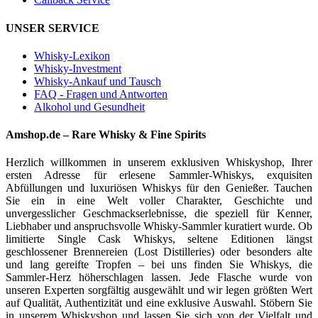
UNSER SERVICE
Whisky-Lexikon
Whisky-Investment
Whisky-Ankauf und Tausch
FAQ - Fragen und Antworten
Alkohol und Gesundheit
Amshop.de – Rare Whisky & Fine Spirits
Herzlich willkommen in unserem exklusiven Whiskyshop, Ihrer
ersten Adresse für erlesene Sammler-Whiskys, exquisiten
Abfüllungen und luxuriösen Whiskys für den Genießer. Tauchen
Sie ein in eine Welt voller Charakter, Geschichte und
unvergesslicher Geschmackserlebnisse, die speziell für Kenner,
Liebhaber und anspruchsvolle Whisky-Sammler kuratiert wurde. Ob
limitierte Single Cask Whiskys, seltene Editionen längst
geschlossener Brennereien (Lost Distilleries) oder besonders alte
und lang gereifte Tropfen – bei uns finden Sie Whiskys, die
Sammler-Herz höherschlagen lassen. Jede Flasche wurde von
unseren Experten sorgfältig ausgewählt und wir legen größten Wert
auf Qualität, Authentizität und eine exklusive Auswahl. Stöbern Sie
in unserem Whiskyshop und lassen Sie sich von der Vielfalt und