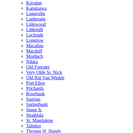
Kavalan
Karuizawa
Lagavulin
Laphroaig
Linkwood
Littlemill
Lochside
Longrow
Macallan
Macduff
Mortlach
Nikka
Old Forester
Very Olde St. Nick
Old Rip Van Winkle
Port Ellen
Prichards
Rosebank
Sazerac
Springbank
Stagg Jr.
Strathisla
St. Magdalene
Talisker
Thomas H. Handy