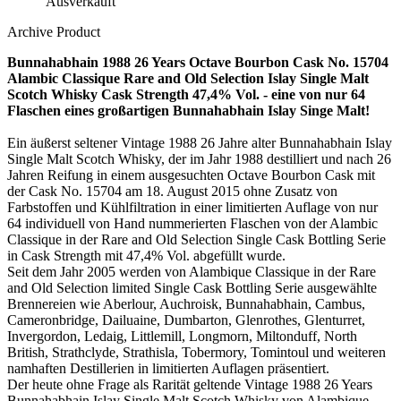
Ausverkauft
Archive Product
Bunnahabhain 1988 26 Years Octave Bourbon Cask No. 15704
Alambic Classique Rare and Old Selection Islay Single Malt
Scotch Whisky Cask Strength 47,4% Vol. - eine von nur 64
Flaschen eines großartigen Bunnahabhain Islay Singe Malt!
Ein äußerst seltener Vintage 1988 26 Jahre alter Bunnahabhain Islay
Single Malt Scotch Whisky, der im Jahr 1988 destilliert und nach 26
Jahren Reifung in einem ausgesuchten Octave Bourbon Cask mit
der Cask No. 15704 am 18. August 2015 ohne Zusatz von
Farbstoffen und Kühlfiltration in einer limitierten Auflage von nur
64 individuell von Hand nummerierten Flaschen von der Alambic
Classique in der Rare and Old Selection Single Cask Bottling Serie
in Cask Strength mit 47,4% Vol. abgefüllt wurde.
Seit dem Jahr 2005 werden von Alambique Classique in der Rare
and Old Selection limited Single Cask Bottling Serie ausgewählte
Brennereien wie Aberlour, Auchroisk, Bunnahabhain, Cambus,
Cameronbridge, Dailuaine, Dumbarton, Glenrothes, Glenturret,
Invergordon, Ledaig, Littlemill, Longmorn, Miltonduff, North
British, Strathclyde, Strathisla, Tobermory, Tomintoul und weiteren
namhaften Destillerien in limitierten Auflagen präsentiert.
Der heute ohne Frage als Rarität geltende Vintage 1988 26 Years
Bunnahabhain Islay Single Malt Scotch Whisky von Alambique