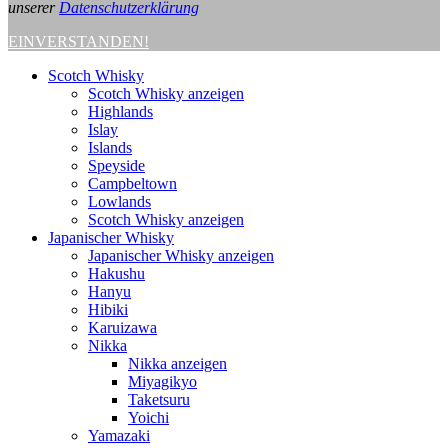
unserer
Datenschutzerklärung
EINVERSTANDEN!
Scotch Whisky
Scotch Whisky anzeigen
Highlands
Islay
Islands
Speyside
Campbeltown
Lowlands
Scotch Whisky anzeigen
Japanischer Whisky
Japanischer Whisky anzeigen
Hakushu
Hanyu
Hibiki
Karuizawa
Nikka
Nikka anzeigen
Miyagikyo
Taketsuru
Yoichi
Yamazaki