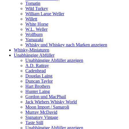
Tomatin
Wild Turkey
William Larue Weller
Willett
White Horse
W.L. Weller
Wolfburn
Yamazaki
Whisky und Whiskey nach Marken anzeigen
Whisky-Miniaturen
Unabhängige Abfüller
Unabhängige Abfüller anzeigen
A.D. Rattray
Cadenhead
Douglas Laing
Duncan Taylor
Hart Brothers
Hunter Laing
Gordon und MacPhail
Jack Wiebers Whisky World
Moon Import / Samaroli
Murray McDavid
Signatory Vintage
Taste Still
Unabhängige Abfüller anzeigen