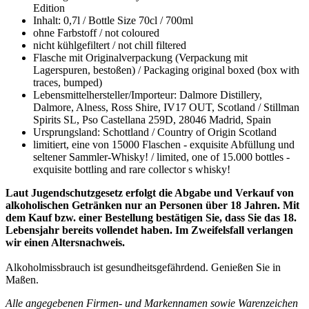
Edition
Inhalt: 0,7l / Bottle Size 70cl / 700ml
ohne Farbstoff / not coloured
nicht kühlgefiltert / not chill filtered
Flasche mit Originalverpackung (Verpackung mit
Lagerspuren, bestoßen) / Packaging original boxed (box with
traces, bumped)
Lebensmittelhersteller/Importeur: Dalmore Distillery,
Dalmore, Alness, Ross Shire, IV17 OUT, Scotland / Stillman
Spirits SL, Pso Castellana 259D, 28046 Madrid, Spain
Ursprungsland: Schottland / Country of Origin Scotland
limitiert, eine von 15000 Flaschen - exquisite Abfüllung und
seltener Sammler-Whisky! / limited, one of 15.000 bottles -
exquisite bottling and rare collector s whisky!
Laut Jugendschutzgesetz erfolgt die Abgabe und Verkauf von
alkoholischen Getränken nur an Personen über 18 Jahren. Mit
dem Kauf bzw. einer Bestellung bestätigen Sie, dass Sie das 18.
Lebensjahr bereits vollendet haben. Im Zweifelsfall verlangen
wir einen Altersnachweis.
Alkoholmissbrauch ist gesundheitsgefährdend. Genießen Sie in
Maßen.
Alle angegebenen Firmen- und Markennamen sowie Warenzeichen