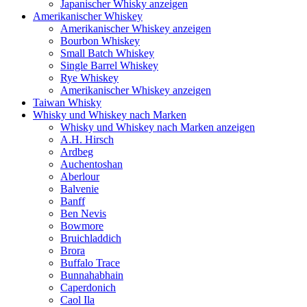
Japanischer Whisky anzeigen
Amerikanischer Whiskey
Amerikanischer Whiskey anzeigen
Bourbon Whiskey
Small Batch Whiskey
Single Barrel Whiskey
Rye Whiskey
Amerikanischer Whiskey anzeigen
Taiwan Whisky
Whisky und Whiskey nach Marken
Whisky und Whiskey nach Marken anzeigen
A.H. Hirsch
Ardbeg
Auchentoshan
Aberlour
Balvenie
Banff
Ben Nevis
Bowmore
Bruichladdich
Brora
Buffalo Trace
Bunnahabhain
Caperdonich
Caol Ila