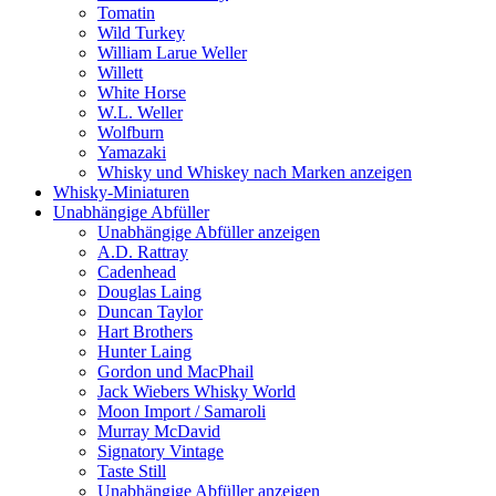
Tomatin
Wild Turkey
William Larue Weller
Willett
White Horse
W.L. Weller
Wolfburn
Yamazaki
Whisky und Whiskey nach Marken anzeigen
Whisky-Miniaturen
Unabhängige Abfüller
Unabhängige Abfüller anzeigen
A.D. Rattray
Cadenhead
Douglas Laing
Duncan Taylor
Hart Brothers
Hunter Laing
Gordon und MacPhail
Jack Wiebers Whisky World
Moon Import / Samaroli
Murray McDavid
Signatory Vintage
Taste Still
Unabhängige Abfüller anzeigen