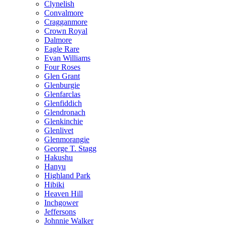
Clynelish
Convalmore
Cragganmore
Crown Royal
Dalmore
Eagle Rare
Evan Williams
Four Roses
Glen Grant
Glenburgie
Glenfarclas
Glenfiddich
Glendronach
Glenkinchie
Glenlivet
Glenmorangie
George T. Stagg
Hakushu
Hanyu
Highland Park
Hibiki
Heaven Hill
Inchgower
Jeffersons
Johnnie Walker