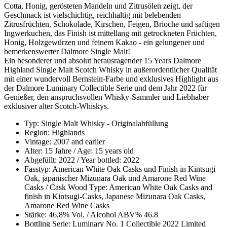
Cotta, Honig, gerösteten Mandeln und Zitrusölen zeigt, der
Geschmack ist vielschichtig, reichhaltig mit belebenden
Zitrusfrüchten, Schokolade, Kirschen, Feigen, Brioche und saftigen
Ingwerkuchen, das Finish ist mittellang mit getrockneten Früchten,
Honig, Holzgewürzen und feinem Kakao - ein gelungener und
bemerkenswerter Dalmore Single Malt!
Ein besonderer und absolut herausragender 15 Years Dalmore
Highland Single Malt Scotch Whisky in außerordentlicher Qualität
mit einer wundervoll Bernstein-Farbe und exklusives Highlight aus
der Dalmore Luminary Collectible Serie und dem Jahr 2022 für
Genießer, den anspruchsvollen Whisky-Sammler und Liebhaber
exklusiver alter Scotch-Whiskys.
Typ: Single Malt Whisky - Originalabfüllung
Region: Highlands
Vintage: 2007 and earlier
Alter: 15 Jahre / Age: 15 years old
Abgefüllt: 2022 / Year bottled: 2022
Fasstyp: American White Oak Casks und Finish in Kintsugi
Oak, japanischer Mizunara Oak und Amarone Red Wine
Casks / Cask Wood Type: American White Oak Casks and
finish in Kintsugi-Casks, Japanese Mizunara Oak Casks,
Amarone Red Wine Casks
Stärke: 46,8% Vol. / Alcohol ABV% 46.8
Bottling Serie: Luminary No. 1 Collectible 2022 Limited