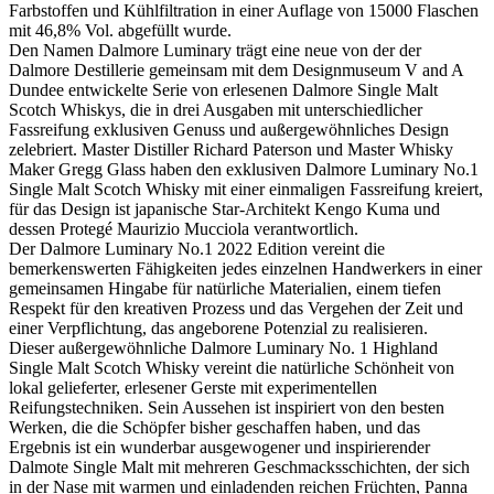
Farbstoffen und Kühlfiltration in einer Auflage von 15000 Flaschen
mit 46,8% Vol. abgefüllt wurde.
Den Namen Dalmore Luminary trägt eine neue von der der
Dalmore Destillerie gemeinsam mit dem Designmuseum V and A
Dundee entwickelte Serie von erlesenen Dalmore Single Malt
Scotch Whiskys, die in drei Ausgaben mit unterschiedlicher
Fassreifung exklusiven Genuss und außergewöhnliches Design
zelebriert. Master Distiller Richard Paterson und Master Whisky
Maker Gregg Glass haben den exklusiven Dalmore Luminary No.1
Single Malt Scotch Whisky mit einer einmaligen Fassreifung kreiert,
für das Design ist japanische Star-Architekt Kengo Kuma und
dessen Protegé Maurizio Mucciola verantwortlich.
Der Dalmore Luminary No.1 2022 Edition vereint die
bemerkenswerten Fähigkeiten jedes einzelnen Handwerkers in einer
gemeinsamen Hingabe für natürliche Materialien, einem tiefen
Respekt für den kreativen Prozess und das Vergehen der Zeit und
einer Verpflichtung, das angeborene Potenzial zu realisieren.
Dieser außergewöhnliche Dalmore Luminary No. 1 Highland
Single Malt Scotch Whisky vereint die natürliche Schönheit von
lokal gelieferter, erlesener Gerste mit experimentellen
Reifungstechniken. Sein Aussehen ist inspiriert von den besten
Werken, die die Schöpfer bisher geschaffen haben, und das
Ergebnis ist ein wunderbar ausgewogener und inspirierender
Dalmote Single Malt mit mehreren Geschmacksschichten, der sich
in der Nase mit warmen und einladenden reichen Früchten, Panna