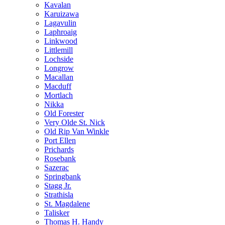
Kavalan
Karuizawa
Lagavulin
Laphroaig
Linkwood
Littlemill
Lochside
Longrow
Macallan
Macduff
Mortlach
Nikka
Old Forester
Very Olde St. Nick
Old Rip Van Winkle
Port Ellen
Prichards
Rosebank
Sazerac
Springbank
Stagg Jr.
Strathisla
St. Magdalene
Talisker
Thomas H. Handy