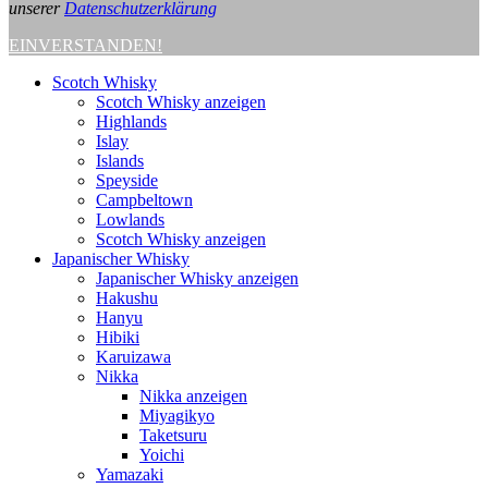
unserer
Datenschutzerklärung
EINVERSTANDEN!
Scotch Whisky
Scotch Whisky anzeigen
Highlands
Islay
Islands
Speyside
Campbeltown
Lowlands
Scotch Whisky anzeigen
Japanischer Whisky
Japanischer Whisky anzeigen
Hakushu
Hanyu
Hibiki
Karuizawa
Nikka
Nikka anzeigen
Miyagikyo
Taketsuru
Yoichi
Yamazaki