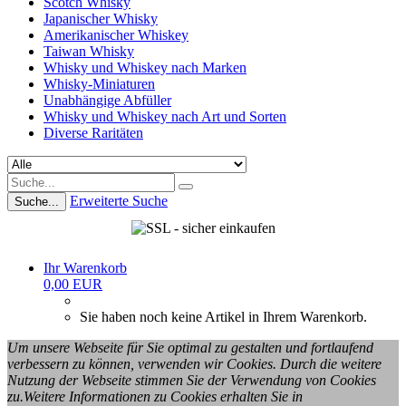
Scotch Whisky
Japanischer Whisky
Amerikanischer Whiskey
Taiwan Whisky
Whisky und Whiskey nach Marken
Whisky-Miniaturen
Unabhängige Abfüller
Whisky und Whiskey nach Art und Sorten
Diverse Raritäten
Erweiterte Suche
Suche...
Ihr Warenkorb
0,00 EUR
Sie haben noch keine Artikel in Ihrem Warenkorb.
Um unsere Webseite für Sie optimal zu gestalten und fortlaufend
verbessern zu können, verwenden wir Cookies. Durch die weitere
Nutzung der Webseite stimmen Sie der Verwendung von Cookies
zu.Weitere Informationen zu Cookies erhalten Sie in