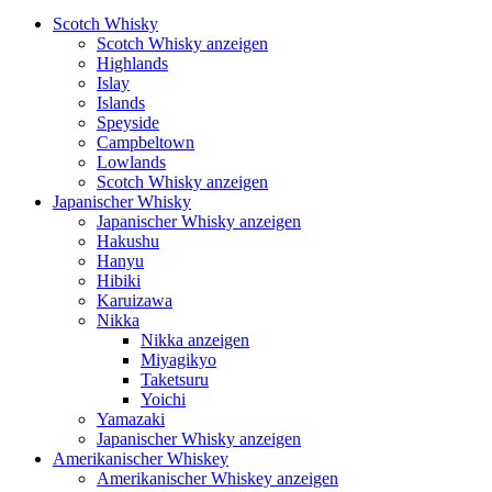
Scotch Whisky
Scotch Whisky anzeigen
Highlands
Islay
Islands
Speyside
Campbeltown
Lowlands
Scotch Whisky anzeigen
Japanischer Whisky
Japanischer Whisky anzeigen
Hakushu
Hanyu
Hibiki
Karuizawa
Nikka
Nikka anzeigen
Miyagikyo
Taketsuru
Yoichi
Yamazaki
Japanischer Whisky anzeigen
Amerikanischer Whiskey
Amerikanischer Whiskey anzeigen