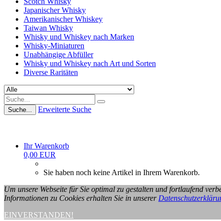
Scotch Whisky
Japanischer Whisky
Amerikanischer Whiskey
Taiwan Whisky
Whisky und Whiskey nach Marken
Whisky-Miniaturen
Unabhängige Abfüller
Whisky und Whiskey nach Art und Sorten
Diverse Raritäten
Erweiterte Suche
Suche...
Ihr Warenkorb
0,00 EUR
Sie haben noch keine Artikel in Ihrem Warenkorb.
Um unsere Webseite für Sie optimal zu gestalten und fortlaufend ve
Informationen zu Cookies erhalten Sie in unserer
Datenschutzerkläru
EINVERSTANDEN!