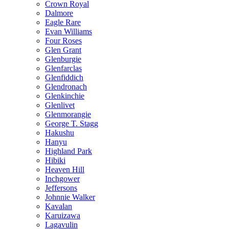
Crown Royal
Dalmore
Eagle Rare
Evan Williams
Four Roses
Glen Grant
Glenburgie
Glenfarclas
Glenfiddich
Glendronach
Glenkinchie
Glenlivet
Glenmorangie
George T. Stagg
Hakushu
Hanyu
Highland Park
Hibiki
Heaven Hill
Inchgower
Jeffersons
Johnnie Walker
Kavalan
Karuizawa
Lagavulin