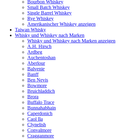
Bourbon Whiskey
Small Batch Whiskey
Single Barrel Whiskey
Rye Whiskey
Amerikanischer Whiskey anzeigen
Taiwan Whisky
Whisky und Whiskey nach Marken
Whisky und Whiskey nach Marken anzeigen
A.H. Hirsch
Ardbeg
Auchentoshan
Aberlour
Balvenie
Banff
Ben Nevis
Bowmore
Bruichladdich
Brora
Buffalo Trace
Bunnahabhain
Caperdonich
Caol Ila
Clynelish
Convalmore
Cragganmore