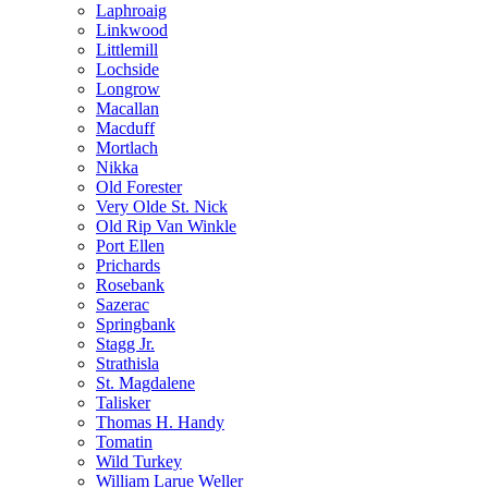
Laphroaig
Linkwood
Littlemill
Lochside
Longrow
Macallan
Macduff
Mortlach
Nikka
Old Forester
Very Olde St. Nick
Old Rip Van Winkle
Port Ellen
Prichards
Rosebank
Sazerac
Springbank
Stagg Jr.
Strathisla
St. Magdalene
Talisker
Thomas H. Handy
Tomatin
Wild Turkey
William Larue Weller