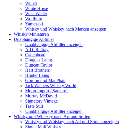
Willett
White Horse
W.L. Weller
Wolfburn
Yamazaki
Whisky und Whiskey nach Marken anzeigen
Whisky-Miniaturen
Unabhängige Abfüller
Unabhängige Abfüller anzeigen
A.D. Rattray
Cadenhead
Douglas Laing
Duncan Taylor
Hart Brothers
Hunter Laing
Gordon und MacPhail
Jack Wiebers Whisky World
Moon Import / Samaroli
Murray McDavid
Signatory Vintage
Taste Still
Unabhängige Abfüller anzeigen
Whisky und Whiskey nach Art und Sorten
Whisky und Whiskey nach Art und Sorten anzeigen
Single Malt Whisky