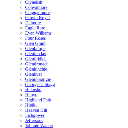
Clynelish
Convalmore
Cragganmore
Crown Royal
Dalmore
Eagle Rare
Evan Williams
Four Roses
Glen Grant
Glenburgie
Glenfarclas
Glenfiddich
Glendronach
Glenkinchie
Glenlivet
Glenmorangie
George T. Stagg
Hakushu
Hanyu
Highland Park
Hibiki
Heaven Hill
Inchgower
Jeffersons
Johnnie Walker