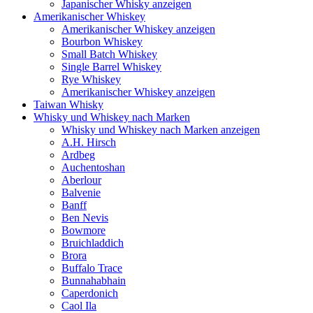
Japanischer Whisky anzeigen
Amerikanischer Whiskey
Amerikanischer Whiskey anzeigen
Bourbon Whiskey
Small Batch Whiskey
Single Barrel Whiskey
Rye Whiskey
Amerikanischer Whiskey anzeigen
Taiwan Whisky
Whisky und Whiskey nach Marken
Whisky und Whiskey nach Marken anzeigen
A.H. Hirsch
Ardbeg
Auchentoshan
Aberlour
Balvenie
Banff
Ben Nevis
Bowmore
Bruichladdich
Brora
Buffalo Trace
Bunnahabhain
Caperdonich
Caol Ila