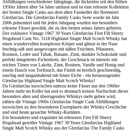
Abfüllungen verschiedener Jahrgänge, die lückenlos seit den frühen
1950er Jahren über 54 Jahre umfasst und ist eine erlesene Kollektion
der besten Single Casks aus dem alten Fasskeller der Brennerei
Glenfarclas. Die Glenfarclas Family Casks Serie wurde im Jahr
2006 präsentiert und für jeden Jahrgang wurden nur besonders
erlesene Fässer gewählt, die zu den besten seines Jahres gehören.
Der exklusive Vintage 1967 39 Years Glenfarclas First Fill Sherry
Hogshead Cask No. 5118 Highland Single Malt Scotch Whisky hat
einen wundervollen komplexen Körper und glänzt in der Nase
fruchtig-süß und ausgewogen mit süßen Früchten, Pflaumen,
Rosinen, Leder und Tabak, Banane, Zimt, dunkler Schokolade und
perfekt integriertes Eichenholz, der Geschmack ist intensiv mit
reichen Tönen von Lakritz, Zimt, Rosinen, Vanille und Honig und
einem Hauch von Torfrauch, das Finish ist herrlich geschmeidig,
rauchig und langanhaltend mit feiner Eiche - ein herausragender
Glenfarclas Highland Single Malt Scotch Whisky!
Da Glenfarclas inzwischen nahezu keine Fässer aus den 1960er
Jahren mehr im Keller hat und es demnach keinen Nachschub dieser
besonders alten und überragenden Whiskys mehr geben wird,
zählen die Vintage 1960s Glenfarclas Single Cask Abfüllungen
inzwischen zu den besonderen Exemplaren der Whisky-Geschichte
und sind heute gesuchte Whisky-Raritäten.
Ein besonderer und exquisiter im erlesenen First Fill Sherry
Hogshead gereifter Vintage 1967 39 Years Glenfarclas Highland
Single Malt Scotch Whisky aus der Glenfarclas The Family Casks