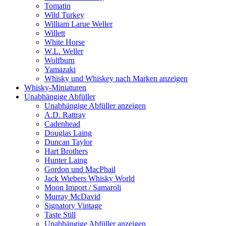
Tomatin
Wild Turkey
William Larue Weller
Willett
White Horse
W.L. Weller
Wolfburn
Yamazaki
Whisky und Whiskey nach Marken anzeigen
Whisky-Miniaturen
Unabhängige Abfüller
Unabhängige Abfüller anzeigen
A.D. Rattray
Cadenhead
Douglas Laing
Duncan Taylor
Hart Brothers
Hunter Laing
Gordon und MacPhail
Jack Wiebers Whisky World
Moon Import / Samaroli
Murray McDavid
Signatory Vintage
Taste Still
Unabhängige Abfüller anzeigen