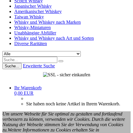
Scotch Whisky
Japanischer Whisky
Amerikanischer Whiskey
Taiwan Whisky
Whisky und Whiskey nach Marken
Whisky-Miniaturen
Unabhängige Abfüller
Whisky und Whiskey nach Art und Sorten
Diverse Raritäten
Erweiterte Suche
Suche...
Ihr Warenkorb
0,00 EUR
Sie haben noch keine Artikel in Ihrem Warenkorb.
Um unsere Webseite für Sie optimal zu gestalten und fortlaufend
verbessern zu können, verwenden wir Cookies. Durch die weitere
Nutzung der Webseite stimmen Sie der Verwendung von Cookies
zu.Weitere Informationen zu Cookies erhalten Sie in