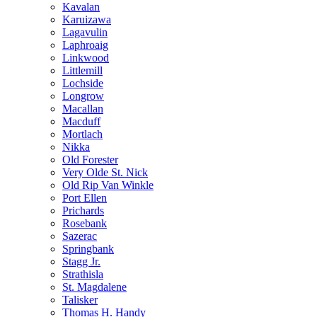
Kavalan
Karuizawa
Lagavulin
Laphroaig
Linkwood
Littlemill
Lochside
Longrow
Macallan
Macduff
Mortlach
Nikka
Old Forester
Very Olde St. Nick
Old Rip Van Winkle
Port Ellen
Prichards
Rosebank
Sazerac
Springbank
Stagg Jr.
Strathisla
St. Magdalene
Talisker
Thomas H. Handy