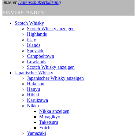
unserer
Datenschutzerklärung
EINVERSTANDEN!
Scotch Whisky
Scotch Whisky anzeigen
Highlands
Islay
Islands
Speyside
Campbeltown
Lowlands
Scotch Whisky anzeigen
Japanischer Whisky
Japanischer Whisky anzeigen
Hakushu
Hanyu
Hibiki
Karuizawa
Nikka
Nikka anzeigen
Miyagikyo
Taketsuru
Yoichi
Yamazaki