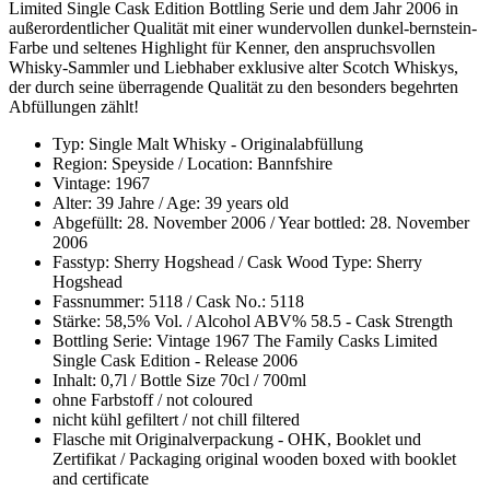
Limited Single Cask Edition Bottling Serie und dem Jahr 2006 in
außerordentlicher Qualität mit einer wundervollen dunkel-bernstein-
Farbe und seltenes Highlight für Kenner, den anspruchsvollen
Whisky-Sammler und Liebhaber exklusive alter Scotch Whiskys,
der durch seine überragende Qualität zu den besonders begehrten
Abfüllungen zählt!
Typ: Single Malt Whisky - Originalabfüllung
Region: Speyside / Location: Bannfshire
Vintage: 1967
Alter: 39 Jahre / Age: 39 years old
Abgefüllt: 28. November 2006 / Year bottled: 28. November
2006
Fasstyp: Sherry Hogshead / Cask Wood Type: Sherry
Hogshead
Fassnummer: 5118 / Cask No.: 5118
Stärke: 58,5% Vol. / Alcohol ABV% 58.5 - Cask Strength
Bottling Serie: Vintage 1967 The Family Casks Limited
Single Cask Edition - Release 2006
Inhalt: 0,7l / Bottle Size 70cl / 700ml
ohne Farbstoff / not coloured
nicht kühl gefiltert / not chill filtered
Flasche mit Originalverpackung - OHK, Booklet und
Zertifikat / Packaging original wooden boxed with booklet
and certificate