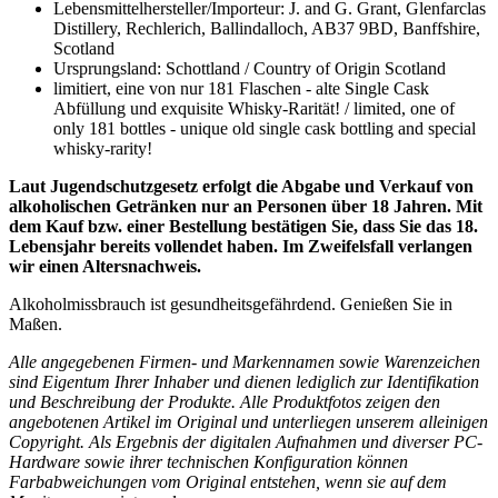
Lebensmittelhersteller/Importeur: J. and G. Grant, Glenfarclas
Distillery, Rechlerich, Ballindalloch, AB37 9BD, Banffshire,
Scotland
Ursprungsland: Schottland / Country of Origin Scotland
limitiert, eine von nur 181 Flaschen - alte Single Cask
Abfüllung und exquisite Whisky-Rarität! / limited, one of
only 181 bottles - unique old single cask bottling and special
whisky-rarity!
Laut Jugendschutzgesetz erfolgt die Abgabe und Verkauf von
alkoholischen Getränken nur an Personen über 18 Jahren. Mit
dem Kauf bzw. einer Bestellung bestätigen Sie, dass Sie das 18.
Lebensjahr bereits vollendet haben. Im Zweifelsfall verlangen
wir einen Altersnachweis.
Alkoholmissbrauch ist gesundheitsgefährdend. Genießen Sie in
Maßen.
Alle angegebenen Firmen- und Markennamen sowie Warenzeichen
sind Eigentum Ihrer Inhaber und dienen lediglich zur Identifikation
und Beschreibung der Produkte.
Alle Produktfotos zeigen den
angebotenen Artikel im Original und unterliegen unserem alleinigen
Copyright. Als Ergebnis der digitalen Aufnahmen und diverser PC-
Hardware sowie ihrer technischen Konfiguration können
Farbabweichungen vom Original entstehen, wenn sie auf dem