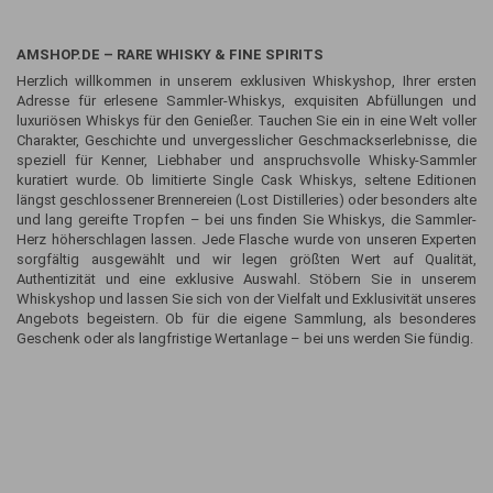
AMSHOP.DE – RARE WHISKY & FINE SPIRITS
Herzlich willkommen in unserem exklusiven Whiskyshop, Ihrer ersten
Adresse für erlesene Sammler-Whiskys, exquisiten Abfüllungen und
luxuriösen Whiskys für den Genießer. Tauchen Sie ein in eine Welt voller
Charakter, Geschichte und unvergesslicher Geschmackserlebnisse, die
speziell für Kenner, Liebhaber und anspruchsvolle Whisky-Sammler
kuratiert wurde. Ob limitierte Single Cask Whiskys, seltene Editionen
längst geschlossener Brennereien (Lost Distilleries) oder besonders alte
und lang gereifte Tropfen – bei uns finden Sie Whiskys, die Sammler-
Herz höherschlagen lassen. Jede Flasche wurde von unseren Experten
sorgfältig ausgewählt und wir legen größten Wert auf Qualität,
Authentizität und eine exklusive Auswahl. Stöbern Sie in unserem
Whiskyshop und lassen Sie sich von der Vielfalt und Exklusivität unseres
Angebots begeistern. Ob für die eigene Sammlung, als besonderes
Geschenk oder als langfristige Wertanlage – bei uns werden Sie fündig.