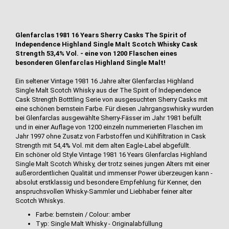
Glenfarclas 1981 16 Years Sherry Casks The Spirit of
Independence Highland Single Malt Scotch Whisky Cask
Strength 53,4% Vol. - eine von 1200 Flaschen eines
besonderen Glenfarclas Highland Single Malt!
Ein seltener Vintage 1981 16 Jahre alter Glenfarclas Highland
Single Malt Scotch Whisky aus der The Spirit of Independence
Cask Strength Botttling Serie von ausgesuchten Sherry Casks mit
eine schönen bernstein Farbe. Für diesen Jahrgangswhisky wurden
bei Glenfarclas ausgewählte Sherry-Fässer im Jahr 1981 befüllt
und in einer Auflage von 1200 einzeln nummerierten Flaschen im
Jahr 1997 ohne Zusatz von Farbstoffen und Kühlfiltration in Cask
Strength mit 54,4% Vol. mit dem alten Eagle-Label abgefüllt.
Ein schöner old Style Vintage 1981 16 Years Glenfarclas Highland
Single Malt Scotch Whisky, der trotz seines jungen Alters mit einer
außerordentlichen Qualität und immenser Power überzeugen kann -
absolut erstklassig und besondere Empfehlung für Kenner, den
anspruchsvollen Whisky-Sammler und Liebhaber feiner alter
Scotch Whiskys.
Farbe: bernstein / Colour: amber
Typ: Single Malt Whisky - Originalabfüllung