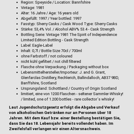
Region: Speyside / Location: Bannfshire
Vintage: 1981
Alter: 16 Jahre / Age: 16 years old
Abgefüllt: 1997 / Year bottled: 1997
Fasstyp: Sherry Casks / Cask Wood Type: Sherry Casks
Stärke: 53,4% Vol. / Alcohol ABV% 53.4 - Cask Strength
Bottling Serie: Vintage 1981 The Spirit of Independence
Limited Edition Bottling - Cask Strength
Label: Eagle-Label
Inhalt: 0,7l / Bottle Size 70cl / 700ml
ohne Farbstoff / not coloured
nicht kühl gefiltert / not chill filtered
Flasche ohne Verpackung / Packaging without box
Lebensmittelhersteller/Importeur: J. and G. Grant,
Glenfarclas Distillery, Rechlerich, Ballindalloch, AB37 9BD,
Banffshire, Scotland
Ursprungsland: Schottland / Country of Origin Scotland
limitiert, eine von 1200 Flaschen - seltener Sammler-Whisky!
/ limited, one of 1.200 bottles - rare collector´s whisky!
Laut Jugendschutzgesetz erfolgt die Abgabe und Verkauf
von alkoholischen Getränken nur an Personen über 18
Jahren. Mit dem Kauf bzw. einer Bestellung bestätigen Sie,
dass Sie das 18. Lebensjahr bereits vollendet haben. Im
Zweifelsfall verlangen wir einen Altersnachweis.