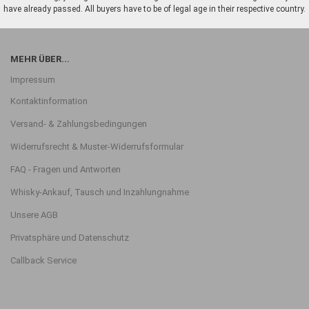
have already passed. All buyers have to be of legal age in their respective country.
MEHR ÜBER...
Impressum
Kontaktinformation
Versand- & Zahlungsbedingungen
Widerrufsrecht & Muster-Widerrufsformular
FAQ - Fragen und Antworten
Whisky-Ankauf, Tausch und Inzahlungnahme
Unsere AGB
Privatsphäre und Datenschutz
Callback Service