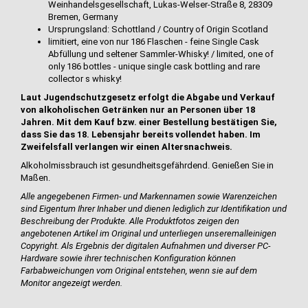
Weinhandelsgesellschaft, Lukas-Welser-Straße 8, 28309
Bremen, Germany
Ursprungsland: Schottland / Country of Origin Scotland
limitiert, eine von nur 186 Flaschen - feine Single Cask
Abfüllung und seltener Sammler-Whisky! / limited, one of
only 186 bottles - unique single cask bottling and rare
collector s whisky!
Laut Jugendschutzgesetz erfolgt die Abgabe und Verkauf
von alkoholischen Getränken nur an Personen über 18
Jahren. Mit dem Kauf bzw. einer Bestellung bestätigen Sie,
dass Sie das 18. Lebensjahr bereits vollendet haben. Im
Zweifelsfall verlangen wir einen Altersnachweis.
Alkoholmissbrauch ist gesundheitsgefährdend. Genießen Sie in
Maßen.
Alle angegebenen Firmen- und Markennamen sowie Warenzeichen
sind Eigentum Ihrer Inhaber und dienen lediglich zur Identifikation und
Beschreibung der Produkte.
Alle Produktfotos zeigen den
angebotenen Artikel im Original und unterliegen unserem
alleinigen
Copyright. Als Ergebnis der digitalen Aufnahmen und diverser PC-
Hardware sowie ihrer technischen Konfiguration können
Farbabweichungen vom Original entstehen, wenn sie auf dem
Monitor angezeigt werden.