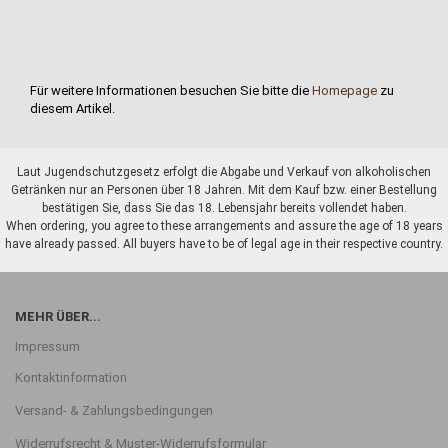
Für weitere Informationen besuchen Sie bitte die
Homepage
zu
diesem Artikel.
Laut Jugendschutzgesetz erfolgt die Abgabe und Verkauf von alkoholischen
Getränken nur an Personen über 18 Jahren. Mit dem Kauf bzw. einer Bestellung
bestätigen Sie, dass Sie das 18. Lebensjahr bereits vollendet haben.
When ordering, you agree to these arrangements and assure the age of 18 years
have already passed. All buyers have to be of legal age in their respective country.
MEHR ÜBER...
Impressum
Kontaktinformation
Versand- & Zahlungsbedingungen
Widerrufsrecht & Muster-Widerrufsformular