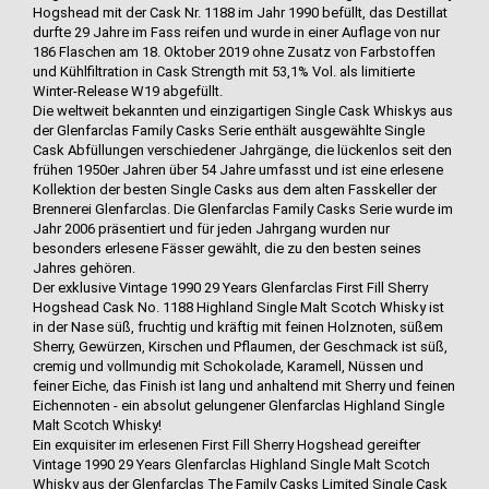
Hogshead mit der Cask Nr. 1188 im Jahr 1990 befüllt, das Destillat
durfte 29 Jahre im Fass reifen und wurde in einer Auflage von nur
186 Flaschen am 18. Oktober 2019 ohne Zusatz von Farbstoffen
und Kühlfiltration in Cask Strength mit 53,1% Vol. als limitierte
Winter-Release W19 abgefüllt.
Die weltweit bekannten und einzigartigen Single Cask Whiskys aus
der Glenfarclas Family Casks Serie enthält ausgewählte Single
Cask Abfüllungen verschiedener Jahrgänge, die lückenlos seit den
frühen 1950er Jahren über 54 Jahre umfasst und ist eine erlesene
Kollektion der besten Single Casks aus dem alten Fasskeller der
Brennerei Glenfarclas. Die Glenfarclas Family Casks Serie wurde im
Jahr 2006 präsentiert und für jeden Jahrgang wurden nur
besonders erlesene Fässer gewählt, die zu den besten seines
Jahres gehören.
Der exklusive Vintage 1990 29 Years Glenfarclas First Fill Sherry
Hogshead Cask No. 1188 Highland Single Malt Scotch Whisky ist
in der Nase süß, fruchtig und kräftig mit feinen Holznoten, süßem
Sherry, Gewürzen, Kirschen und Pflaumen, der Geschmack ist süß,
cremig und vollmundig mit Schokolade, Karamell, Nüssen und
feiner Eiche, das Finish ist lang und anhaltend mit Sherry und feinen
Eichennoten - ein absolut gelungener Glenfarclas Highland Single
Malt Scotch Whisky!
Ein exquisiter im erlesenen First Fill Sherry Hogshead gereifter
Vintage 1990 29 Years Glenfarclas Highland Single Malt Scotch
Whisky aus der Glenfarclas The Family Casks Limited Single Cask