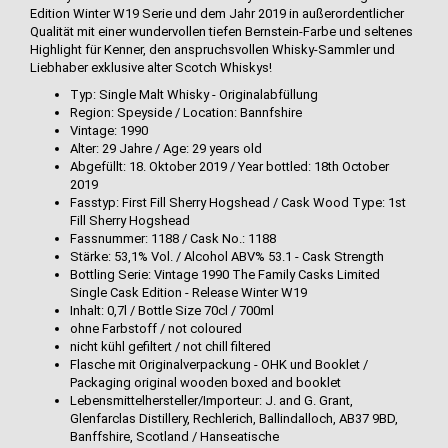
Edition Winter W19 Serie und dem Jahr 2019 in außerordentlicher
Qualität mit einer wundervollen tiefen Bernstein-Farbe und seltenes
Highlight für Kenner, den anspruchsvollen Whisky-Sammler und
Liebhaber exklusive alter Scotch Whiskys!
Typ: Single Malt Whisky - Originalabfüllung
Region: Speyside / Location: Bannfshire
Vintage: 1990
Alter: 29 Jahre / Age: 29 years old
Abgefüllt: 18. Oktober 2019 / Year bottled: 18th October
2019
Fasstyp: First Fill Sherry Hogshead / Cask Wood Type: 1st
Fill Sherry Hogshead
Fassnummer: 1188 / Cask No.: 1188
Stärke: 53,1% Vol. / Alcohol ABV% 53.1 - Cask Strength
Bottling Serie: Vintage 1990 The Family Casks Limited
Single Cask Edition - Release Winter W19
Inhalt: 0,7l / Bottle Size 70cl / 700ml
ohne Farbstoff / not coloured
nicht kühl gefiltert / not chill filtered
Flasche mit Originalverpackung - OHK und Booklet /
Packaging original wooden boxed and booklet
Lebensmittelhersteller/Importeur: J. and G. Grant,
Glenfarclas Distillery, Rechlerich, Ballindalloch, AB37 9BD,
Banffshire, Scotland / Hanseatische