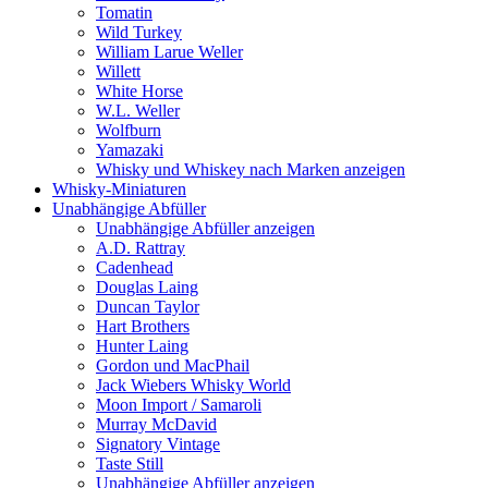
Tomatin
Wild Turkey
William Larue Weller
Willett
White Horse
W.L. Weller
Wolfburn
Yamazaki
Whisky und Whiskey nach Marken anzeigen
Whisky-Miniaturen
Unabhängige Abfüller
Unabhängige Abfüller anzeigen
A.D. Rattray
Cadenhead
Douglas Laing
Duncan Taylor
Hart Brothers
Hunter Laing
Gordon und MacPhail
Jack Wiebers Whisky World
Moon Import / Samaroli
Murray McDavid
Signatory Vintage
Taste Still
Unabhängige Abfüller anzeigen