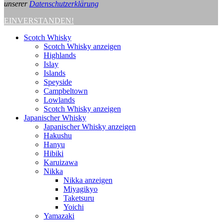
unserer
Datenschutzerklärung
EINVERSTANDEN!
Scotch Whisky
Scotch Whisky anzeigen
Highlands
Islay
Islands
Speyside
Campbeltown
Lowlands
Scotch Whisky anzeigen
Japanischer Whisky
Japanischer Whisky anzeigen
Hakushu
Hanyu
Hibiki
Karuizawa
Nikka
Nikka anzeigen
Miyagikyo
Taketsuru
Yoichi
Yamazaki