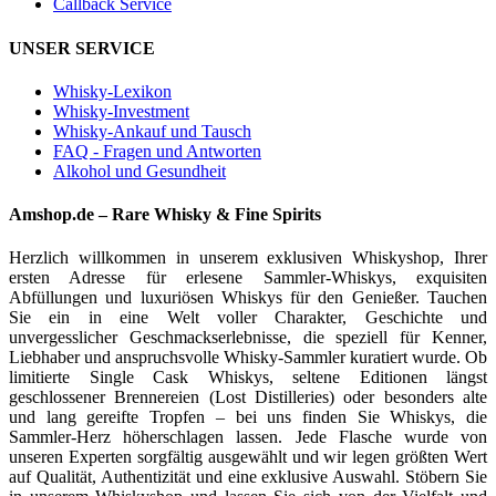
Callback Service
UNSER SERVICE
Whisky-Lexikon
Whisky-Investment
Whisky-Ankauf und Tausch
FAQ - Fragen und Antworten
Alkohol und Gesundheit
Amshop.de – Rare Whisky & Fine Spirits
Herzlich willkommen in unserem exklusiven Whiskyshop, Ihrer
ersten Adresse für erlesene Sammler-Whiskys, exquisiten
Abfüllungen und luxuriösen Whiskys für den Genießer. Tauchen
Sie ein in eine Welt voller Charakter, Geschichte und
unvergesslicher Geschmackserlebnisse, die speziell für Kenner,
Liebhaber und anspruchsvolle Whisky-Sammler kuratiert wurde. Ob
limitierte Single Cask Whiskys, seltene Editionen längst
geschlossener Brennereien (Lost Distilleries) oder besonders alte
und lang gereifte Tropfen – bei uns finden Sie Whiskys, die
Sammler-Herz höherschlagen lassen. Jede Flasche wurde von
unseren Experten sorgfältig ausgewählt und wir legen größten Wert
auf Qualität, Authentizität und eine exklusive Auswahl. Stöbern Sie