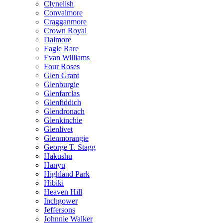
Clynelish
Convalmore
Cragganmore
Crown Royal
Dalmore
Eagle Rare
Evan Williams
Four Roses
Glen Grant
Glenburgie
Glenfarclas
Glenfiddich
Glendronach
Glenkinchie
Glenlivet
Glenmorangie
George T. Stagg
Hakushu
Hanyu
Highland Park
Hibiki
Heaven Hill
Inchgower
Jeffersons
Johnnie Walker