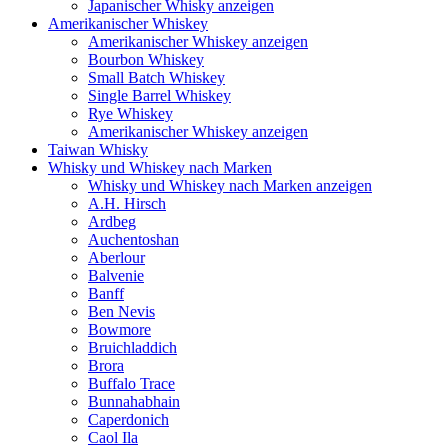
Japanischer Whisky anzeigen
Amerikanischer Whiskey
Amerikanischer Whiskey anzeigen
Bourbon Whiskey
Small Batch Whiskey
Single Barrel Whiskey
Rye Whiskey
Amerikanischer Whiskey anzeigen
Taiwan Whisky
Whisky und Whiskey nach Marken
Whisky und Whiskey nach Marken anzeigen
A.H. Hirsch
Ardbeg
Auchentoshan
Aberlour
Balvenie
Banff
Ben Nevis
Bowmore
Bruichladdich
Brora
Buffalo Trace
Bunnahabhain
Caperdonich
Caol Ila