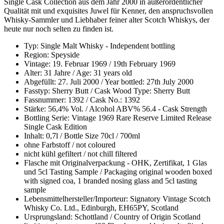
Single Cask Collection aus dem Jahr 2000 in außerordentlicher
Qualität mit und exquisites Juwel für Kenner, den anspruchsvollen
Whisky-Sammler und Liebhaber feiner alter Scotch Whiskys, der
heute nur noch selten zu finden ist.
Typ: Single Malt Whisky - Independent bottling
Region: Speyside
Vintage: 19. Februar 1969 / 19th February 1969
Alter: 31 Jahre / Age: 31 years old
Abgefüllt: 27. Juli 2000 / Year bottled: 27th July 2000
Fasstyp: Sherry Butt / Cask Wood Type: Sherry Butt
Fassnummer: 1392 / Cask No.: 1392
Stärke: 56,4% Vol. / Alcohol ABV% 56.4 - Cask Strength
Bottling Serie: Vintage 1969 Rare Reserve Limited Release
Single Cask Edition
Inhalt: 0,7l / Bottle Size 70cl / 700ml
ohne Farbstoff / not coloured
nicht kühl gefiltert / not chill filtered
Flasche mit Originalverpackung - OHK, Zertifikat, 1 Glas
und 5cl Tasting Sample / Packaging original wooden boxed
with signed coa, 1 branded nosing glass and 5cl tasting
sample
Lebensmittelhersteller/Importeur: Signatory Vintage Scotch
Whisky Co. Ltd., Edinburgh, EH65PY, Scotland
Ursprungsland: Schottland / Country of Origin Scotland