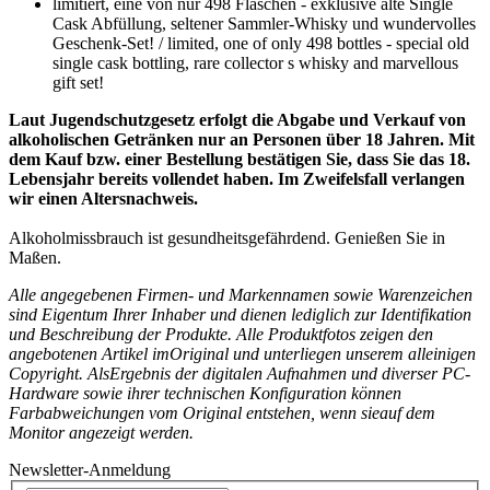
limitiert, eine von nur 498 Flaschen - exklusive alte Single
Cask Abfüllung, seltener Sammler-Whisky und wundervolles
Geschenk-Set! / limited, one of only 498 bottles - special old
single cask bottling, rare collector s whisky and marvellous
gift set!
Laut Jugendschutzgesetz erfolgt die Abgabe und Verkauf von
alkoholischen Getränken nur an Personen über 18 Jahren. Mit
dem Kauf bzw. einer Bestellung bestätigen Sie, dass Sie das 18.
Lebensjahr bereits vollendet haben. Im Zweifelsfall verlangen
wir einen Altersnachweis.
Alkoholmissbrauch ist gesundheitsgefährdend. Genießen Sie in
Maßen.
Alle angegebenen Firmen- und Markennamen sowie Warenzeichen
sind Eigentum Ihrer Inhaber und dienen lediglich zur Identifikation
und Beschreibung der Produkte.
Alle Produktfotos zeigen den
angebotenen Artikel im
Original und unterliegen unserem alleinigen
Copyright. Als
Ergebnis der digitalen Aufnahmen und diverser PC-
Hardware sowie ihrer technischen Konfiguration können
Farbabweichungen vom Original entstehen, wenn sie
auf dem
Monitor angezeigt werden.
Newsletter-Anmeldung