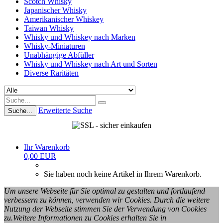
Scotch Whisky
Japanischer Whisky
Amerikanischer Whiskey
Taiwan Whisky
Whisky und Whiskey nach Marken
Whisky-Miniaturen
Unabhängige Abfüller
Whisky und Whiskey nach Art und Sorten
Diverse Raritäten
Erweiterte Suche
Suche...
Ihr Warenkorb
0,00 EUR
Sie haben noch keine Artikel in Ihrem Warenkorb.
Um unsere Webseite für Sie optimal zu gestalten und fortlaufend
verbessern zu können, verwenden wir Cookies. Durch die weitere
Nutzung der Webseite stimmen Sie der Verwendung von Cookies
zu.Weitere Informationen zu Cookies erhalten Sie in