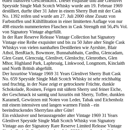
edlen massiven Geschenkbox. Dieser exquisite und alte Glenlivet
Speyside Single Malt Scotch Whisky wurde am 19. Februar 1969
destilliert, durfte über 31 Jahre in einem Sherry Butt mit der Cask
No. 1392 reifen und wurde am 27. Juli 2000 ohne Zusatz von
Farbstoffen und Kühlfiltration in einer limitierten Auflage von nur
498 einzeln nummerierten Flaschen in Cask Strength mit 56,4% Vol.
von Signatory Vintage abgefüllt.
In der Rare Reserve Release Vintage Collection hat Signatory
Vintage eine Reihe exquisiter und bis zu 50 Jahre alter Single Cask
Whiskys von vielen namhaften Destillerien wie Ayrshire, Blair
Athol, BenRiach, Bowmore, Bunnahabhain, Cardhu, Glencadam,
Glen Grant, Glencraig, Glenlivet, Glenlochy, Glenrothes, Glen
Mhor, Highland Park, Laphroaig, Linkwood, Longmorn, Kinclaith
und North British abgefüllt.
Der luxuriöse Vintage 1969 31 Years Glenlivet Sherry Butt Cask
No. 659 Speyside Single Malt Scotch Whisky ist sehr reichhaltig
und fruchtig, in der Nase zeigt er getrocknete Früchte, dunkle
Schokolade, Rosinen, Feigen mit süßem Sherry und feiner Eiche,
der Geschmack ist samtig und luxuriös mit Sherry, Toffee, dunklen
Karamell, Gewürzen mit Noten von Leder, Tabak und Eichenholz
mit einem intensiven und langen warmen Finish - ein
beeindruckendes Sherryfass alter Güte!
Ein exklusiver und herausragender alter Vintage 1969 31 Years
Glenlivet Speyside Single Malt Scotch Whisky von Signatory
Vintage aus der Signatory Rare Reserve Limited Release Vintage