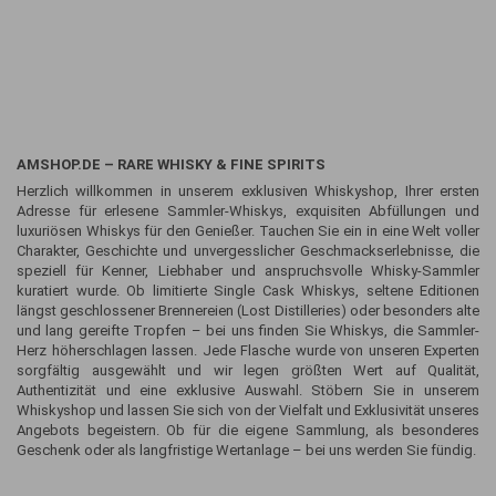
AMSHOP.DE – RARE WHISKY & FINE SPIRITS
Herzlich willkommen in unserem exklusiven Whiskyshop, Ihrer ersten
Adresse für erlesene Sammler-Whiskys, exquisiten Abfüllungen und
luxuriösen Whiskys für den Genießer. Tauchen Sie ein in eine Welt voller
Charakter, Geschichte und unvergesslicher Geschmackserlebnisse, die
speziell für Kenner, Liebhaber und anspruchsvolle Whisky-Sammler
kuratiert wurde. Ob limitierte Single Cask Whiskys, seltene Editionen
längst geschlossener Brennereien (Lost Distilleries) oder besonders alte
und lang gereifte Tropfen – bei uns finden Sie Whiskys, die Sammler-
Herz höherschlagen lassen. Jede Flasche wurde von unseren Experten
sorgfältig ausgewählt und wir legen größten Wert auf Qualität,
Authentizität und eine exklusive Auswahl. Stöbern Sie in unserem
Whiskyshop und lassen Sie sich von der Vielfalt und Exklusivität unseres
Angebots begeistern. Ob für die eigene Sammlung, als besonderes
Geschenk oder als langfristige Wertanlage – bei uns werden Sie fündig.