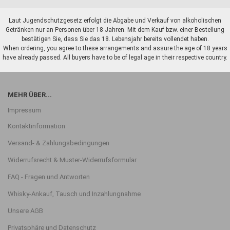
Laut Jugendschutzgesetz erfolgt die Abgabe und Verkauf von alkoholischen
Getränken nur an Personen über 18 Jahren. Mit dem Kauf bzw. einer Bestellung
bestätigen Sie, dass Sie das 18. Lebensjahr bereits vollendet haben.
When ordering, you agree to these arrangements and assure the age of 18 years
have already passed. All buyers have to be of legal age in their respective country.
MEHR ÜBER...
Impressum
Kontaktinformation
Versand- & Zahlungsbedingungen
Widerrufsrecht & Muster-Widerrufsformular
FAQ - Fragen und Antworten
Whisky-Ankauf, Tausch und Inzahlungnahme
Unsere AGB
Privatsphäre und Datenschutz