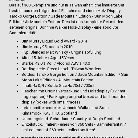
Das auf 360 Exemplare und nur in Taiwan erhältliche limitierte Set
besteht aus den folgenden 4 Flaschen und einem Holz-Display:
Taroko Gorge Edition / Jade Mountain Edition / Sun Moon Lake
Edition / Ali Mountain Edition. Dies ist das komplette Set mit dem
seltenen original Johnnie Walker Holz-Display - eine absolute
Sammlerrarität!
Jim Murray Liquid Gold Award - 2014
Jim Murray 95 points in 2010
Typ: Blended Malt Whisky - Originalabfüllung
Alter: 15 Jahre / Age: 15 Years
Stärke: 43,0% Vol. / Alcohol ABV% 43.0
Bottling serie: Green Label - Taiwan Wonders
Bottles: Taroko Gorge Edition / Jade Mountain Edition / Sun
Moon Lake Edition / Ali Mountain Edition
Inhalt: 4x 0,7l / Bottle Size 4x 70cl / 700ml
Flaschen mit Originalverpackung und Holzdisplay (OVP mit
Lagerspuren) / Packaging original boxed and built branded
display (boxes with small traces)
Lebensmittelhersteller: Johnnie Walker and Sons,
Kilmarnock, KA3 1HD, Scotland
Ursprungsland: Schottland / Country of Origin Scotland
Einzelstück, limitiert - eines von 360 Sets - Sammlerrarität! /
limited - one of 360 sets - collectors item!