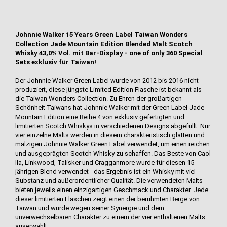
Johnnie Walker 15 Years Green Label Taiwan Wonders
Collection Jade Mountain Edition Blended Malt Scotch
Whisky 43,0% Vol. mit Bar-Display - one of only 360 Special
Sets exklusiv für Taiwan!
Der Johnnie Walker Green Label wurde von 2012 bis 2016 nicht
produziert, diese jüngste Limited Edition Flasche ist bekannt als
die Taiwan Wonders Collection. Zu Ehren der großartigen
Schönheit Taiwans hat Johnnie Walker mit der Green Label Jade
Mountain Edition eine Reihe 4 von exklusiv gefertigten und
limitierten Scotch Whiskys in verschiedenen Designs abgefüllt. Nur
vier einzelne Malts werden in diesem charakteristisch glatten und
malzigen Johnnie Walker Green Label verwendet, um einen reichen
und ausgeprägten Scotch Whisky zu schaffen. Das Beste von Caol
Ila, Linkwood, Talisker und Cragganmore wurde für diesen 15-
jährigen Blend verwendet - das Ergebnis ist ein Whisky mit viel
Substanz und außerordentlicher Qualität. Die verwendeten Malts
bieten jeweils einen einzigartigen Geschmack und Charakter. Jede
dieser limitierten Flaschen zeigt einen der berühmten Berge von
Taiwan und wurde wegen seiner Synergie und dem
unverwechselbaren Charakter zu einem der vier enthaltenen Malts
auserwählt.