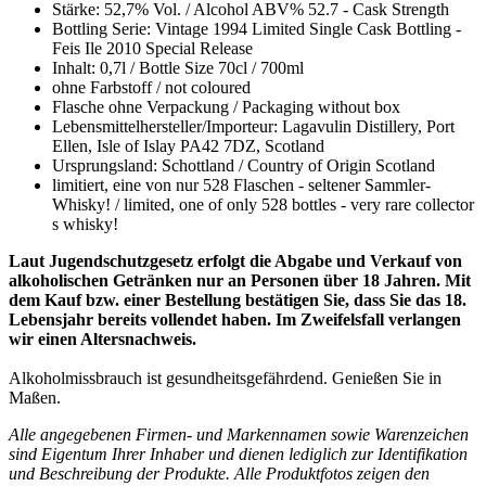
Stärke: 52,7% Vol. / Alcohol ABV% 52.7 - Cask Strength
Bottling Serie: Vintage 1994 Limited Single Cask Bottling -
Feis Ile 2010 Special Release
Inhalt: 0,7l / Bottle Size 70cl / 700ml
ohne Farbstoff / not coloured
Flasche ohne Verpackung / Packaging without box
Lebensmittelhersteller/Importeur: Lagavulin Distillery, Port
Ellen, Isle of Islay PA42 7DZ, Scotland
Ursprungsland: Schottland / Country of Origin Scotland
limitiert, eine von nur 528 Flaschen - seltener Sammler-
Whisky! / limited, one of only 528 bottles - very rare collector
s whisky!
Laut Jugendschutzgesetz erfolgt die Abgabe und Verkauf von
alkoholischen Getränken nur an Personen über 18 Jahren. Mit
dem Kauf bzw. einer Bestellung bestätigen Sie, dass Sie das 18.
Lebensjahr bereits vollendet haben. Im Zweifelsfall verlangen
wir einen Altersnachweis.
Alkoholmissbrauch ist gesundheitsgefährdend. Genießen Sie in
Maßen.
Alle angegebenen Firmen- und Markennamen sowie Warenzeichen
sind Eigentum Ihrer Inhaber und dienen lediglich zur Identifikation
und Beschreibung der Produkte.
Alle Produktfotos zeigen den