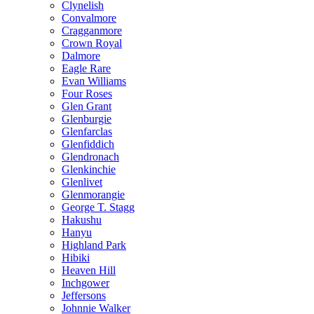
Clynelish
Convalmore
Cragganmore
Crown Royal
Dalmore
Eagle Rare
Evan Williams
Four Roses
Glen Grant
Glenburgie
Glenfarclas
Glenfiddich
Glendronach
Glenkinchie
Glenlivet
Glenmorangie
George T. Stagg
Hakushu
Hanyu
Highland Park
Hibiki
Heaven Hill
Inchgower
Jeffersons
Johnnie Walker