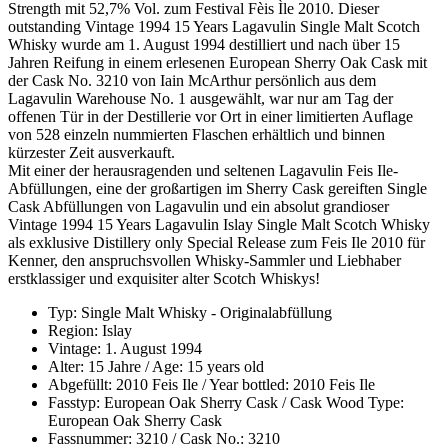
Strength mit 52,7% Vol. zum Festival Fèis Ìle 2010. Dieser
outstanding Vintage 1994 15 Years Lagavulin Single Malt Scotch
Whisky wurde am 1. August 1994 destilliert und nach über 15
Jahren Reifung in einem erlesenen European Sherry Oak Cask mit
der Cask No. 3210 von Iain McArthur persönlich aus dem
Lagavulin Warehouse No. 1 ausgewählt, war nur am Tag der
offenen Tür in der Destillerie vor Ort in einer limitierten Auflage
von 528 einzeln nummierten Flaschen erhältlich und binnen
kürzester Zeit ausverkauft.
Mit einer der herausragenden und seltenen Lagavulin Feis Ile-
Abfüllungen, eine der großartigen im Sherry Cask gereiften Single
Cask Abfüllungen von Lagavulin und ein absolut grandioser
Vintage 1994 15 Years Lagavulin Islay Single Malt Scotch Whisky
als exklusive Distillery only Special Release zum Feis Ile 2010 für
Kenner, den anspruchsvollen Whisky-Sammler und Liebhaber
erstklassiger und exquisiter alter Scotch Whiskys!
Typ: Single Malt Whisky - Originalabfüllung
Region: Islay
Vintage: 1. August 1994
Alter: 15 Jahre / Age: 15 years old
Abgefüllt: 2010 Feis Ile / Year bottled: 2010 Feis Ile
Fasstyp: European Oak Sherry Cask / Cask Wood Type:
European Oak Sherry Cask
Fassnummer: 3210 / Cask No.: 3210