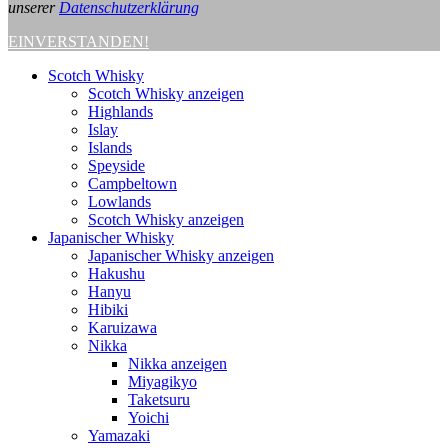
unserer
Datenschutzerklärung
EINVERSTANDEN!
Scotch Whisky
Scotch Whisky anzeigen
Highlands
Islay
Islands
Speyside
Campbeltown
Lowlands
Scotch Whisky anzeigen
Japanischer Whisky
Japanischer Whisky anzeigen
Hakushu
Hanyu
Hibiki
Karuizawa
Nikka
Nikka anzeigen
Miyagikyo
Taketsuru
Yoichi
Yamazaki