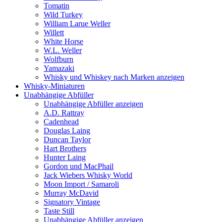
Tomatin
Wild Turkey
William Larue Weller
Willett
White Horse
W.L. Weller
Wolfburn
Yamazaki
Whisky und Whiskey nach Marken anzeigen
Whisky-Miniaturen
Unabhängige Abfüller
Unabhängige Abfüller anzeigen
A.D. Rattray
Cadenhead
Douglas Laing
Duncan Taylor
Hart Brothers
Hunter Laing
Gordon und MacPhail
Jack Wiebers Whisky World
Moon Import / Samaroli
Murray McDavid
Signatory Vintage
Taste Still
Unabhängige Abfüller anzeigen