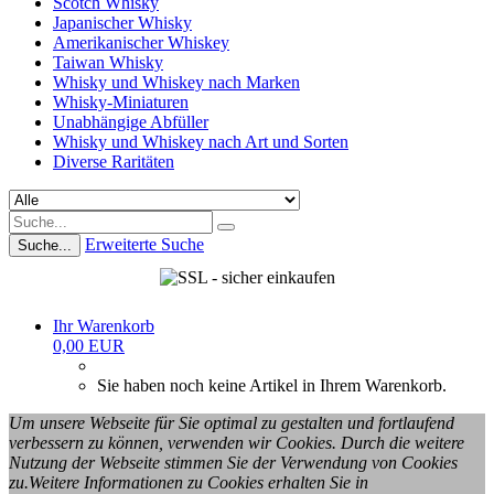
Scotch Whisky
Japanischer Whisky
Amerikanischer Whiskey
Taiwan Whisky
Whisky und Whiskey nach Marken
Whisky-Miniaturen
Unabhängige Abfüller
Whisky und Whiskey nach Art und Sorten
Diverse Raritäten
Erweiterte Suche
Suche...
Ihr Warenkorb
0,00 EUR
Sie haben noch keine Artikel in Ihrem Warenkorb.
Um unsere Webseite für Sie optimal zu gestalten und fortlaufend
verbessern zu können, verwenden wir Cookies. Durch die weitere
Nutzung der Webseite stimmen Sie der Verwendung von Cookies
zu.Weitere Informationen zu Cookies erhalten Sie in