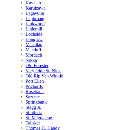
Kavalan
Karuizawa
Lagavulin
Laphroaig
Linkwood
Littlemill
Lochside
Longrow
Macallan
Macduff
Mortlach
Nikka
Old Forester
Very Olde St. Nick
Old Rip Van Winkle
Port Ellen
Prichards
Rosebank
Sazerac
Springbank
Stagg Jr.
Strathisla
St. Magdalene
Talisker
Thomas H. Handy