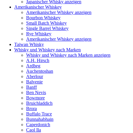
Japanischer Whisky anzeigen
Amerikanischer Whiskey
Amerikanischer Whiskey anzeigen
Bourbon Whiskey
Small Batch Whiskey
Single Barrel Whiskey
Rye Whiskey
Amerikanischer Whiskey anzeigen
Taiwan Whisky
Whisky und Whiskey nach Marken
Whisky und Whiskey nach Marken anzeigen
A.H. Hirsch
Ardbeg
Auchentoshan
Aberlour
Balvenie
Banff
Ben Nevis
Bowmore
Bruichladdich
Brora
Buffalo Trace
Bunnahabhain
Caperdonich
Caol Ila