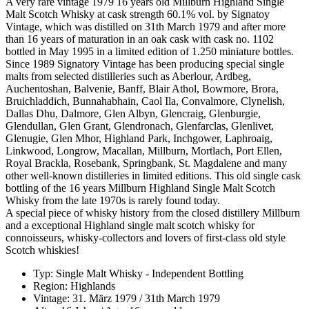
A very rare vintage 1979 16 years old Millburn Highland Single
Malt Scotch Whisky at cask strength 60.1% vol. by Signatoy
Vintage, which was distilled on 31th March 1979 and after more
than 16 years of maturation in an oak cask with cask no. 1102
bottled in May 1995 in a limited edition of 1.250 miniature bottles.
Since 1989 Signatory Vintage has been producing special single
malts from selected distilleries such as Aberlour, Ardbeg,
Auchentoshan, Balvenie, Banff, Blair Athol, Bowmore, Brora,
Bruichladdich, Bunnahabhain, Caol Ila, Convalmore, Clynelish,
Dallas Dhu, Dalmore, Glen Albyn, Glencraig, Glenburgie,
Glendullan, Glen Grant, Glendronach, Glenfarclas, Glenlivet,
Glenugie, Glen Mhor, Highland Park, Inchgower, Laphroaig,
Linkwood, Longrow, Macallan, Millburn, Mortlach, Port Ellen,
Royal Brackla, Rosebank, Springbank, St. Magdalene and many
other well-known distilleries in limited editions. This old single cask
bottling of the 16 years Millburn Highland Single Malt Scotch
Whisky from the late 1970s is rarely found today.
A special piece of whisky history from the closed distillery Millburn
and a exceptional Highland single malt scotch whisky for
connoisseurs, whisky-collectors and lovers of first-class old style
Scotch whiskies!
Typ: Single Malt Whisky - Independent Bottling
Region: Highlands
Vintage: 31. März 1979 / 31th March 1979