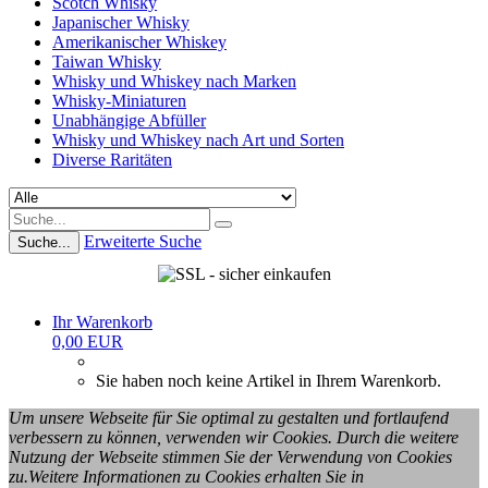
Scotch Whisky
Japanischer Whisky
Amerikanischer Whiskey
Taiwan Whisky
Whisky und Whiskey nach Marken
Whisky-Miniaturen
Unabhängige Abfüller
Whisky und Whiskey nach Art und Sorten
Diverse Raritäten
Erweiterte Suche
Suche...
Ihr Warenkorb
0,00 EUR
Sie haben noch keine Artikel in Ihrem Warenkorb.
Um unsere Webseite für Sie optimal zu gestalten und fortlaufend
verbessern zu können, verwenden wir Cookies. Durch die weitere
Nutzung der Webseite stimmen Sie der Verwendung von Cookies
zu.Weitere Informationen zu Cookies erhalten Sie in