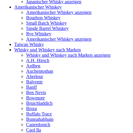
Japanischer Whisky anzeigen
Amerikanischer Whiskey
Amerikanischer Whiskey anzeigen
Bourbon Whiskey
Small Batch Whiskey
Single Barrel Whiskey
Rye Whiskey
Amerikanischer Whiskey anzeigen
Taiwan Whisky
Whisky und Whiskey nach Marken
Whisky und Whiskey nach Marken anzeigen
A.H. Hirsch
Ardbeg
Auchentoshan
Aberlour
Balvenie
Banff
Ben Nevis
Bowmore
Bruichladdich
Brora
Buffalo Trace
Bunnahabhain
Caperdonich
Caol Ila