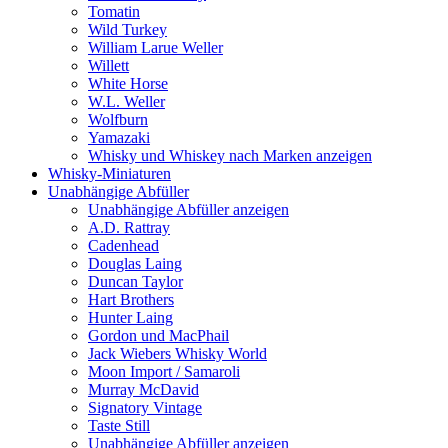
Tomatin
Wild Turkey
William Larue Weller
Willett
White Horse
W.L. Weller
Wolfburn
Yamazaki
Whisky und Whiskey nach Marken anzeigen
Whisky-Miniaturen
Unabhängige Abfüller
Unabhängige Abfüller anzeigen
A.D. Rattray
Cadenhead
Douglas Laing
Duncan Taylor
Hart Brothers
Hunter Laing
Gordon und MacPhail
Jack Wiebers Whisky World
Moon Import / Samaroli
Murray McDavid
Signatory Vintage
Taste Still
Unabhängige Abfüller anzeigen