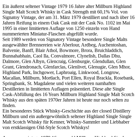
Ein äußerst seltener Vintage 1979 16 Jahre alter Millburn Highland
Single Malt Scotch Whisky in Cask Strength mit 60,1% Vol. von
Signatoy Vintage, der am 31. März 1979 destilliert und nach über 16
Jahren Reifung in einem Oak Cask mit der Cask No. 1102 im Mai
1995 in einer limitierten Auflage von 1250 einzeln von Hand
nummerierten Miniatur-Flaschen abgefüllt wurde.
Seit 1989 werden von Signatory Vintage besondere Single Malts
ausgewählter Brennereien wie Aberlour, Ardbeg, Auchentoshan,
Balvenie, Banff, Blair Athol, Bowmore, Brora, Bruichladdich,
Bunnahabhain, Caol Ila, Convalmore, Clynelish, Dallas Dhu,
Dalmore, Glen Albyn, Glencraig, Glenburgie, Glendullan, Glen
Grant, Glendronach, Glenfarclas, Glenlivet, Glenugie, Glen Mhor,
Highland Park, Inchgower, Laphroaig, Linkwood, Longrow,
Macallan, Millburn, Mortlach, Port Ellen, Royal Brackla, Rosebank,
Springbank, St. Magdalene und vielen weiteren namhaften
Destillerien in limitierten Auflagen präsentiert. Diese alte Single
Cask-Abfüllung des 16 Years Millburn Highland Single Malt Scotch
Whisky aus den späten 1970er Jahren ist heute nur noch selten zu
finden.
Ein besonderes Stück Whisky-Geschichte aus der closed Distillery
Millburn und ein außergewöhnlich seltener Highland Single Single
Malt Scotch Whisky für Kenner, Whisky-Sammler und Liebhaber
von erstklassigen Old-Style Scotch Whiskys!