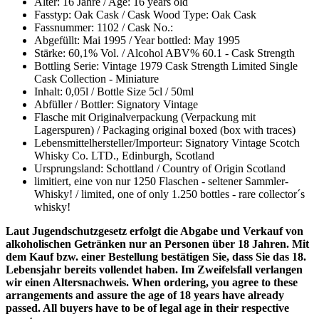
Alter: 16 Jahre / Age: 16 years old
Fasstyp: Oak Cask / Cask Wood Type: Oak Cask
Fassnummer: 1102 / Cask No.:
Abgefüllt: Mai 1995 / Year bottled: May 1995
Stärke: 60,1% Vol. / Alcohol ABV% 60.1 - Cask Strength
Bottling Serie: Vintage 1979 Cask Strength Limited Single
Cask Collection - Miniature
Inhalt: 0,05l / Bottle Size 5cl / 50ml
Abfüller / Bottler: Signatory Vintage
Flasche mit Originalverpackung (Verpackung mit
Lagerspuren) / Packaging original boxed (box with traces)
Lebensmittelhersteller/Importeur: Signatory Vintage Scotch
Whisky Co. LTD., Edinburgh, Scotland
Ursprungsland: Schottland / Country of Origin Scotland
limitiert, eine von nur 1250 Flaschen - seltener Sammler-
Whisky! / limited, one of only 1.250 bottles - rare collector´s
whisky!
Laut Jugendschutzgesetz erfolgt die Abgabe und Verkauf von
alkoholischen Getränken nur an Personen über 18 Jahren. Mit
dem Kauf bzw. einer Bestellung bestätigen Sie, dass Sie das 18.
Lebensjahr bereits vollendet haben. Im Zweifelsfall verlangen
wir einen Altersnachweis. When ordering, you agree to these
arrangements and assure the age of 18 years have already
passed. All buyers have to be of legal age in their respective