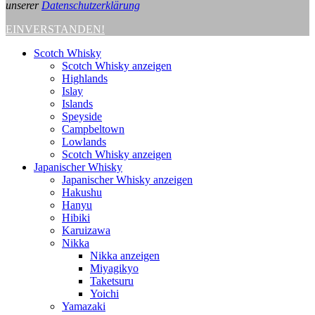
unserer
Datenschutzerklärung
EINVERSTANDEN!
Scotch Whisky
Scotch Whisky anzeigen
Highlands
Islay
Islands
Speyside
Campbeltown
Lowlands
Scotch Whisky anzeigen
Japanischer Whisky
Japanischer Whisky anzeigen
Hakushu
Hanyu
Hibiki
Karuizawa
Nikka
Nikka anzeigen
Miyagikyo
Taketsuru
Yoichi
Yamazaki