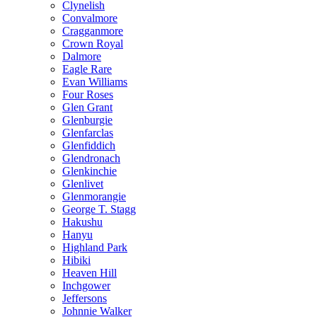
Clynelish
Convalmore
Cragganmore
Crown Royal
Dalmore
Eagle Rare
Evan Williams
Four Roses
Glen Grant
Glenburgie
Glenfarclas
Glenfiddich
Glendronach
Glenkinchie
Glenlivet
Glenmorangie
George T. Stagg
Hakushu
Hanyu
Highland Park
Hibiki
Heaven Hill
Inchgower
Jeffersons
Johnnie Walker