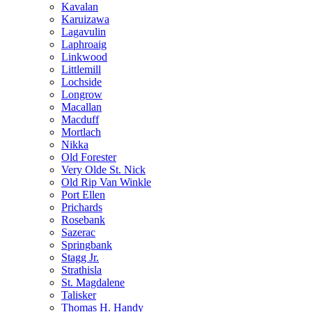
Kavalan
Karuizawa
Lagavulin
Laphroaig
Linkwood
Littlemill
Lochside
Longrow
Macallan
Macduff
Mortlach
Nikka
Old Forester
Very Olde St. Nick
Old Rip Van Winkle
Port Ellen
Prichards
Rosebank
Sazerac
Springbank
Stagg Jr.
Strathisla
St. Magdalene
Talisker
Thomas H. Handy