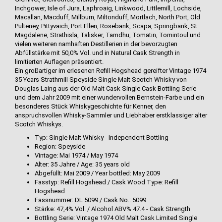
Inchgower, Isle of Jura, Laphroaig, Linkwood, Littlemill, Lochside,
Macallan, Macduff, Millburn, Miltonduff, Mortlach, North Port, Old
Pulteney, Pittyvaich, Port Ellen, Rosebank, Scapa, Springbank, St.
Magdalene, Strathisla, Talisker, Tamdhu, Tomatin, Tomintoul und
vielen weiteren namhaften Destillerien in der bevorzugten
Abfüllstärke mit 50,0% Vol. und in Natural Cask Strength in
limitierten Auflagen präsentiert.
Ein großartiger im erlesenen Refill Hogshead gereifter Vintage 1974
35 Years Strathmill Speyside Single Malt Scotch Whisky von
Douglas Laing aus der Old Malt Cask Single Cask Bottling Serie
und dem Jahr 2009 mit einer wundervollen Bernstein-Farbe und ein
besonderes Stück Whiskygeschichte für Kenner, den
anspruchsvollen Whisky-Sammler und Liebhaber erstklassiger alter
Scotch Whiskys.
Typ: Single Malt Whisky - Independent Bottling
Region: Speyside
Vintage: Mai 1974 / May 1974
Alter: 35 Jahre / Age: 35 years old
Abgefüllt: Mai 2009 / Year bottled: May 2009
Fasstyp: Refill Hogshead / Cask Wood Type: Refill
Hogshead
Fassnummer: DL 5099 / Cask No.: 5099
Stärke: 47,4% Vol. / Alcohol ABV% 47.4 - Cask Strength
Bottling Serie: Vintage 1974 Old Malt Cask Limited Single