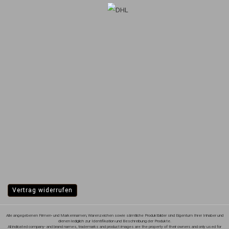
Vertrag widerrufen
Alle angegebenen Firmen- und Markennamen, Warenzeichen sowie sämtliche Produktbilder sind Eigentum Ihrer Inhaber und
dienen lediglich zur Identifikation und Beschreibung der Produkte.
All indicated company- and brand names, trademarks and product images are the property of their owners and only used for