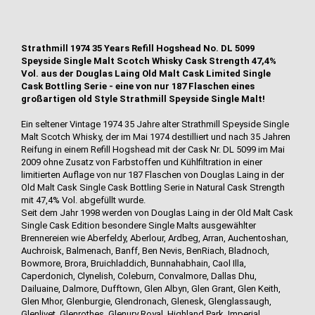
Strathmill 1974 35 Years Refill Hogshead No. DL 5099
Speyside Single Malt Scotch Whisky Cask Strength 47,4%
Vol. aus der Douglas Laing Old Malt Cask Limited Single
Cask Bottling Serie - eine von nur 187 Flaschen eines
großartigen old Style Strathmill Speyside Single Malt!
Ein seltener Vintage 1974 35 Jahre alter Strathmill Speyside Single
Malt Scotch Whisky, der im Mai 1974 destilliert und nach 35 Jahren
Reifung in einem Refill Hogshead mit der Cask Nr. DL 5099 im Mai
2009 ohne Zusatz von Farbstoffen und Kühlfiltration in einer
limitierten Auflage von nur 187 Flaschen von Douglas Laing in der
Old Malt Cask Single Cask Bottling Serie in Natural Cask Strength
mit 47,4% Vol. abgefüllt wurde.
Seit dem Jahr 1998 werden von Douglas Laing in der Old Malt Cask
Single Cask Edition besondere Single Malts ausgewählter
Brennereien wie Aberfeldy, Aberlour, Ardbeg, Arran, Auchentoshan,
Auchroisk, Balmenach, Banff, Ben Nevis, BenRiach, Bladnoch,
Bowmore, Brora, Bruichladdich, Bunnahabhain, Caol Illa,
Caperdonich, Clynelish, Coleburn, Convalmore, Dallas Dhu,
Dailuaine, Dalmore, Dufftown, Glen Albyn, Glen Grant, Glen Keith,
Glen Mhor, Glenburgie, Glendronach, Glenesk, Glenglassaugh,
Glenlivet, Glenrothes, Glenury Royal, Highland Park, Imperial,