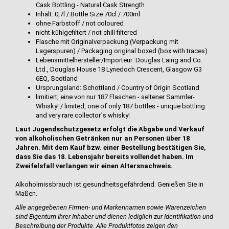
Cask Bottling - Natural Cask Strength
Inhalt: 0,7l / Bottle Size 70cl / 700ml
ohne Farbstoff / not coloured
nicht kühlgefiltert / not chill filtered
Flasche mit Originalverpackung (Verpackung mit
Lagerspuren) / Packaging original boxed (box with traces)
Lebensmittelhersteller/Importeur: Douglas Laing and Co.
Ltd., Douglas House 18 Lynedoch Crescent, Glasgow G3
6EQ, Scotland
Ursprungsland: Schottland / Country of Origin Scotland
limitiert, eine von nur 187 Flaschen - seltener Sammler-
Whisky! / limited, one of only 187 bottles - unique bottling
and very rare collector´s whisky!
Laut Jugendschutzgesetz erfolgt die Abgabe und Verkauf
von alkoholischen Getränken nur an Personen über 18
Jahren. Mit dem Kauf bzw. einer Bestellung bestätigen Sie,
dass Sie das 18. Lebensjahr bereits vollendet haben. Im
Zweifelsfall verlangen wir einen Altersnachweis.
Alkoholmissbrauch ist gesundheitsgefährdend. Genießen Sie in
Maßen.
Alle angegebenen Firmen- und Markennamen sowie Warenzeichen
sind Eigentum Ihrer Inhaber und dienen lediglich zur Identifikation und
Beschreibung der Produkte.
Alle Produktfotos zeigen den