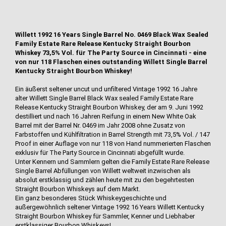
Willett 1992 16 Years Single Barrel No. 0469 Black Wax Sealed
Family Estate Rare Release Kentucky Straight Bourbon
Whiskey 73,5% Vol. für The Party Source in Cincinnati - eine
von nur 118 Flaschen eines outstanding Willett Single Barrel
Kentucky Straight Bourbon Whiskey!
Ein äußerst seltener uncut und unfiltered Vintage 1992 16 Jahre
alter Willett Single Barrel Black Wax sealed Family Estate Rare
Release Kentucky Straight Bourbon Whiskey, der am 9. Juni 1992
destilliert und nach 16 Jahren Reifung in einem New White Oak
Barrel mit der Barrel Nr. 0469 im Jahr 2008 ohne Zusatz von
Farbstoffen und Kühlfiltration in Barrel Strength mit 73,5% Vol. / 147
Proof in einer Auflage von nur 118 von Hand nummerierten Flaschen
exklusiv für The Party Source in Cincinnati abgefüllt wurde.
Unter Kennern und Sammlern gelten die Family Estate Rare Release
Single Barrel Abfüllungen von Willett weltweit inzwischen als
absolut erstklassig und zählen heute mit zu den begehrtesten
Straight Bourbon Whiskeys auf dem Markt.
Ein ganz besonderes Stück Whiskeygeschichte und
außergewöhnlich seltener Vintage 1992 16 Years Willett Kentucky
Straight Bourbon Whiskey für Sammler, Kenner und Liebhaber
erstklassiger Bourbon Whiskeys!