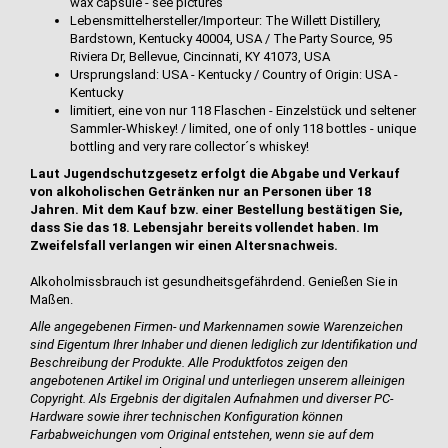
wax capsule - see pictures
Lebensmittelhersteller/Importeur: The Willett Distillery,
Bardstown, Kentucky 40004, USA / The Party Source, 95
Riviera Dr, Bellevue, Cincinnati, KY 41073, USA
Ursprungsland: USA - Kentucky / Country of Origin: USA -
Kentucky
limitiert, eine von nur 118 Flaschen - Einzelstück und seltener
Sammler-Whiskey! / limited, one of only 118 bottles - unique
bottling and very rare collector´s whiskey!
Laut Jugendschutzgesetz erfolgt die Abgabe und Verkauf
von alkoholischen Getränken nur an Personen über 18
Jahren. Mit dem Kauf bzw. einer Bestellung bestätigen Sie,
dass Sie das 18. Lebensjahr bereits vollendet haben. Im
Zweifelsfall verlangen wir einen Altersnachweis.
Alkoholmissbrauch ist gesundheitsgefährdend. Genießen Sie in
Maßen.
Alle angegebenen Firmen- und Markennamen sowie Warenzeichen
sind Eigentum Ihrer Inhaber und dienen lediglich zur Identifikation und
Beschreibung der Produkte.
Alle Produktfotos zeigen den
angebotenen Artikel im Original und unterliegen
unserem alleinigen
Copyright. Als Ergebnis der digitalen Aufnahmen und diverser PC-
Hardware sowie ihrer technischen Konfiguration können
Farbabweichungen vom Original entstehen, wenn sie auf dem