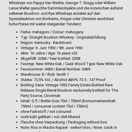
Whiskeys von Pappy Van Winkle, George T. Stagg oder William
Larue Weller gesuchte Sammlerobjekte und die inzwischen äußerst
seltenen Bourbon- und Rye-Whiskeys erzielen auf den
Spezialauktion von Bonhams, Krüger oder Christies exorbitant
hohe Preise mit weiter steigender Tendenz.
Farbe: mahagoni / Colour: mahogany
Typ: Straight Bourbon Whiskey - Originalabfüllung
Region: Kentucky - Bardstown
Vintage: 9. Juni 1992 / 9th June 1992
Alter: 16 Jahre / Age: 16 years old
Abgefüllt: 2008 / Year bottled: 2008
Fasstyp: New White Oak / Cask Wood Type: New White Oak
Fassnummer: 0469 / Barrel Number: 0469
Warehouse: B / Rick: North 1
Stärke: 73,5% Vol. / Alcohol ABV% 73.5 - 147 Proof
Bottling Serie: Vintage 1992 Family Estate Bottled Rare
Release Single Barrel Bourbon exclusively bottled for The
Party Source, Cincinnati
Inhalt: 0,7l / Bottle Size 70cl / 700ml (Konsumenteninhalt
750ml / consumer content 75cl / 750ml)
ohne Farbstoff / not coloured
nicht kühl gefiltert / not chill filtered
Flasche ohne Verpackung / Packaging without box
Note: Riss in Wachs-Kapsel - siehe Fotos / Note: crack in