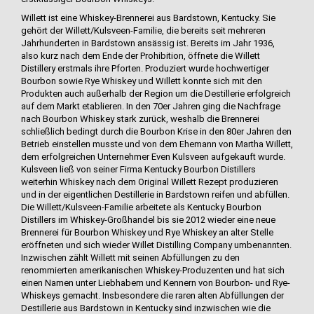
Willett ist eine Whiskey-Brennerei aus Bardstown, Kentucky. Sie
gehört der Willett/Kulsveen-Familie, die bereits seit mehreren
Jahrhunderten in Bardstown ansässig ist. Bereits im Jahr 1936,
also kurz nach dem Ende der Prohibition, öffnete die Willett
Distillery erstmals ihre Pforten. Produziert wurde hochwertiger
Bourbon sowie Rye Whiskey und Willett konnte sich mit den
Produkten auch außerhalb der Region um die Destillerie erfolgreich
auf dem Markt etablieren. In den 70er Jahren ging die Nachfrage
nach Bourbon Whiskey stark zurück, weshalb die Brennerei
schließlich bedingt durch die Bourbon Krise in den 80er Jahren den
Betrieb einstellen musste und von dem Ehemann von Martha Willett,
dem erfolgreichen Unternehmer Even Kulsveen aufgekauft wurde.
Kulsveen ließ von seiner Firma Kentucky Bourbon Distillers
weiterhin Whiskey nach dem Original Willett Rezept produzieren
und in der eigentlichen Destillerie in Bardstown reifen und abfüllen.
Die Willett/Kulsveen-Familie arbeitete als Kentucky Bourbon
Distillers im Whiskey-Großhandel bis sie 2012 wieder eine neue
Brennerei für Bourbon Whiskey und Rye Whiskey an alter Stelle
eröffneten und sich wieder Willet Distilling Company umbenannten.
Inzwischen zählt Willett mit seinen Abfüllungen zu den
renommierten amerikanischen Whiskey-Produzenten und hat sich
einen Namen unter Liebhabern und Kennern von Bourbon- und Rye-
Whiskeys gemacht. Insbesondere die raren alten Abfüllungen der
Destillerie aus Bardstown in Kentucky sind inzwischen wie die